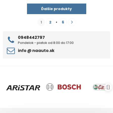
Ďalšie produkty
1
2
6
0948442797
Pondelok - piatok od 8:00 do 17:00
info ​@ naauto​.sk