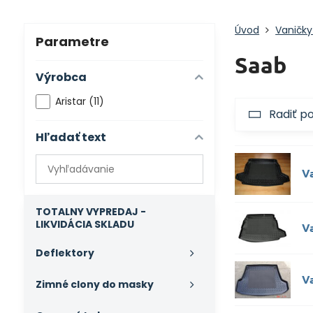
Úvod
Vaničky
Parametre
Saab
Výrobca
Aristar (11)
Radiť p
Hľadať text
Prehľadať
V
výsledky
filtra
fulltextom
TOTALNY VYPREDAJ -
LIKVIDÁCIA SKLADU
V
Deflektory
V
Zimné clony do masky