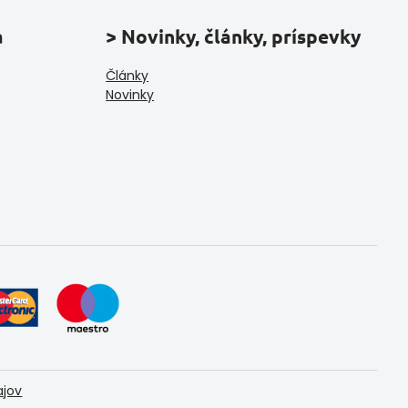
a
> Novinky, články, príspevky
Články
Novinky
ajov