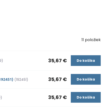
11
položiek
35,67 €
9)
Do košíka
35,67 €
192451)
Do košíka
(192451)
35,67 €
Do košíka
0)