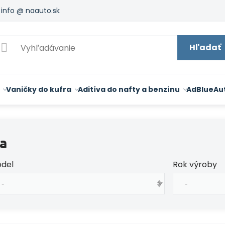
info @ naauto.sk
Hľadať
Vaničky do kufra
Aditíva do nafty a benzínu
AdBlue
Au
a
del
Rok výroby