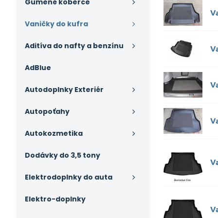
Gumené koberce
V
Vaničky do kufra
Aditíva do nafty a benzínu
V
AdBlue
V
Autodoplnky Exteriér
Autopoťahy
V
Autokozmetika
Dodávky do 3,5 tony
V
Elektrodoplnky do auta
Elektro-doplnky
V