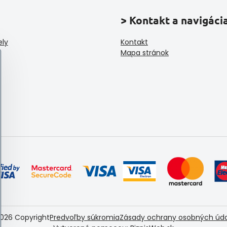
> Kontakt a navigáci
ely
Kontakt
Mapa stránok
026
Copyright
Predvoľby súkromia
Zásady ochrany osobných úd