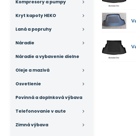
Kompresory a pumpy
Kryt kapoty HEKO
V
Laná a popruhy
Náradie
V
Náradie a vybavenie dielne
Oleje a mazivá
Osvetlenie
Povinná a doplnková výbava
Telefonovanie v aute
Zimná výbava