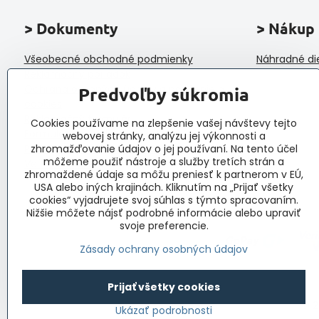
> Dokumenty
> Nákup
Všeobecné obchodné podmienky
Náhradné di
Reklamačný poriadok
Ochrana osobných údajov a poučenie o
Predvoľby súkromia
cookies
Reklamačný formulár
Cookies používame na zlepšenie vašej návštevy tejto
Formulár na odstúpenie od zmluvy
webovej stránky, analýzu jej výkonnosti a
Protokol o prijatí a vybavení reklamácie
zhromažďovanie údajov o jej používaní. Na tento účel
môžeme použiť nástroje a služby tretích strán a
Veľkoobchod
zhromaždené údaje sa môžu preniesť k partnerom v EÚ,
USA alebo iných krajinách. Kliknutím na „Prijať všetky
cookies“ vyjadrujete svoj súhlas s týmto spracovaním.
Nižšie môžete nájsť podrobné informácie alebo upraviť
svoje preferencie.
Zásady ochrany osobných údajov
Prijať všetky cookies
©
2
Ukázať podrobnosti