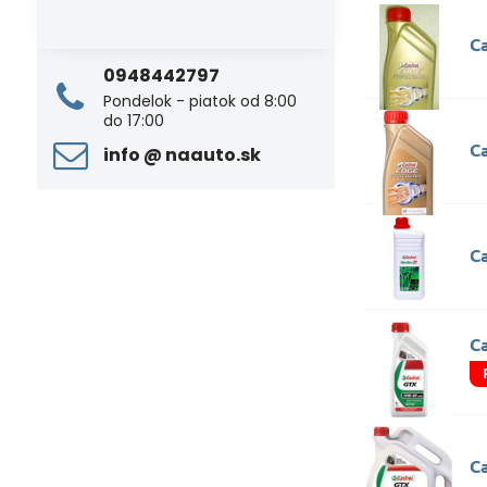
C
0948442797
Pondelok - piatok od 8:00
do 17:00
C
info ​@ naauto​.sk
C
C
C