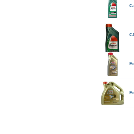
C
C
E
E