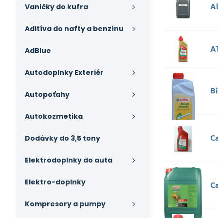
Al
Vaničky do kufra
Aditíva do nafty a benzínu
AT
AdBlue
Autodoplnky Exteriér
B
Autopoťahy
Autokozmetika
Ca
Dodávky do 3,5 tony
Elektrodoplnky do auta
Elektro-doplnky
C
Kompresory a pumpy