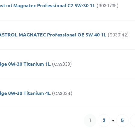
astrol Magnatec Professional C2 5W-30 1L
(9030735)
ASTROL MAGNATEC Professional OE 5W-40 1L
(9030142)
dge 0W-30 Titanium 1L
(CAS033)
dge 0W-30 Titanium 4L
(CAS034)
1
2
5