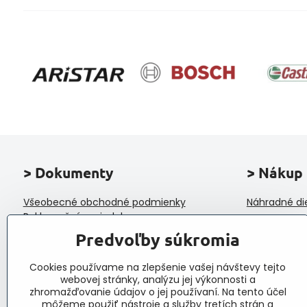
> Dokumenty
> Nákup
Všeobecné obchodné podmienky
Náhradné di
Reklamačný poriadok
Ochrana osobných údajov a poučenie o
Predvoľby súkromia
cookies
Reklamačný formulár
Cookies používame na zlepšenie vašej návštevy tejto
Formulár na odstúpenie od zmluvy
webovej stránky, analýzu jej výkonnosti a
Protokol o prijatí a vybavení reklamácie
zhromažďovanie údajov o jej používaní. Na tento účel
Veľkoobchod
môžeme použiť nástroje a služby tretích strán a