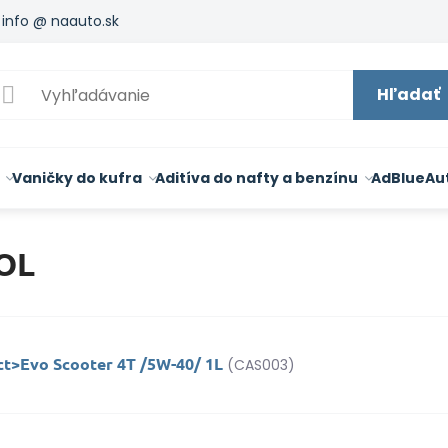
info @ naauto.sk
Hľadať
Vaničky do kufra
Aditíva do nafty a benzínu
AdBlue
Au
OL
ct>Evo Scooter 4T /5W-40/ 1L
(CAS003)