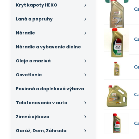
Kryt kapoty HEKO
C
Laná a popruhy
Náradie
C
Náradie a vybavenie dielne
Oleje a mazivá
C
Osvetlenie
Povinná a doplnková výbava
Ca
Telefonovanie v aute
Zimná výbava
Ca
Garáž, Dom, Záhrada