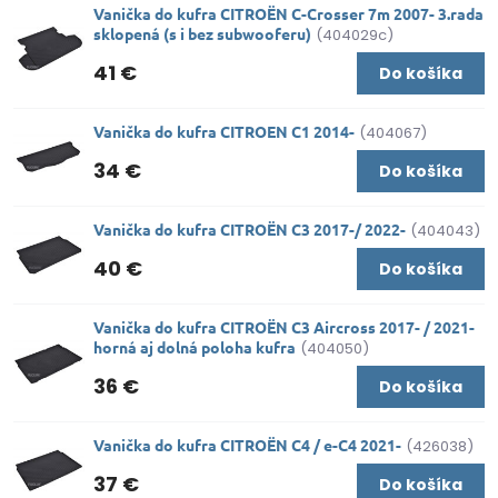
Vanička do kufra CITROËN C-Crosser 7m 2007- 3.rada
sklopená (s i bez subwooferu)
(404029c)
41 €
Do košíka
Vanička do kufra CITROEN C1 2014-
(404067)
34 €
Do košíka
Vanička do kufra CITROËN C3 2017-/ 2022-
(404043)
40 €
Do košíka
Vanička do kufra CITROËN C3 Aircross 2017- / 2021-
horná aj dolná poloha kufra
(404050)
36 €
Do košíka
Vanička do kufra CITROËN C4 / e-C4 2021-
(426038)
37 €
Do košíka