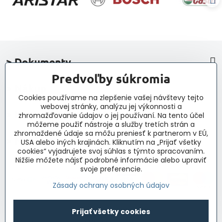
> Dokumenty
Predvoľby súkromia
> Nákup
Cookies používame na zlepšenie vašej návštevy tejto
webovej stránky, analýzu jej výkonnosti a
> Kontakt a navigácia
zhromažďovanie údajov o jej používaní. Na tento účel
môžeme použiť nástroje a služby tretích strán a
zhromaždené údaje sa môžu preniesť k partnerom v EÚ,
> Novinky, články, príspevky
USA alebo iných krajinách. Kliknutím na „Prijať všetky
cookies“ vyjadrujete svoj súhlas s týmto spracovaním.
Nižšie môžete nájsť podrobné informácie alebo upraviť
svoje preferencie.
Zásady ochrany osobných údajov
©
2026
Copyright
Prijať všetky cookies
Predvoľby súkromia
Zásady ochrany osobných údajov