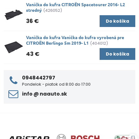
Vanička do kufra CITROËN Spacetourer 2016- L2
stredný
(426052)
36 €
Do košíka
Vanička do kufra Vanička do kufra vyrobená pre
CITROËN Berlingo 5m 2019- L1
(404012)
43 €
Do košíka
0948442797
Pondelok - piatok od 8:00 do 17:00
info ​@ naauto​.sk