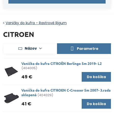
Vaničky do kufra - Rastrové Rigum
CITROEN
Názov
Parametre
Vanička do kufra CITROËN Berlingo 5m 2019- L2
(404005)
49 €
Do košíka
Vanička do kufra CITROEN C-Crosser 5m 2007- 3.rada
sklopená
(404029)
41 €
Do košíka