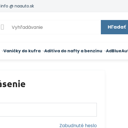
info @ naauto.sk
Hľadať
Vaničky do kufra
Aditíva do nafty a benzínu
AdBlue
Au
ásenie
Zabudnuté heslo