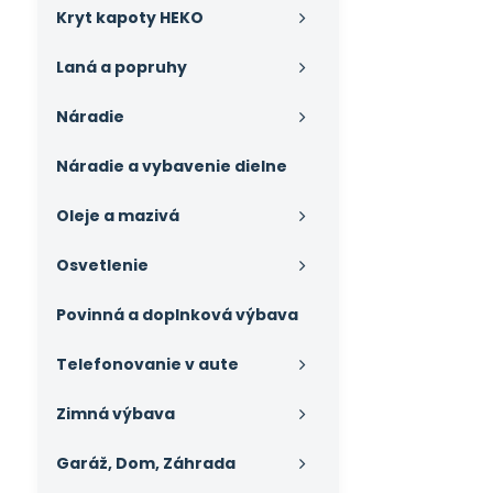
Kryt kapoty HEKO
Laná a popruhy
Náradie
Náradie a vybavenie dielne
Oleje a mazivá
Osvetlenie
Povinná a doplnková výbava
Telefonovanie v aute
Zimná výbava
Garáž, Dom, Záhrada