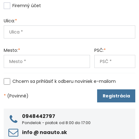
Firemný účet
Ulica:
*
Mesto:
*
PSČ:
*
Chcem sa prihlásiť k odberu noviniek e-mailom
*
(Povinné)
Registrácia
0948442797
Pondelok - piatok od 8:00 do 17:00
info ​@ naauto​.sk