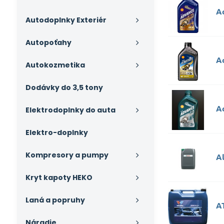
A
Autodoplnky Exteriér
Autopoťahy
A
Autokozmetika
Dodávky do 3,5 tony
A
Elektrodoplnky do auta
Elektro-doplnky
Kompresory a pumpy
Al
Kryt kapoty HEKO
Laná a popruhy
AT
Náradie