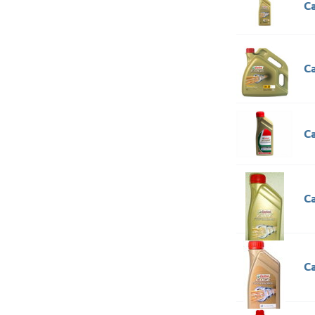
C
Ca
Ca
C
C