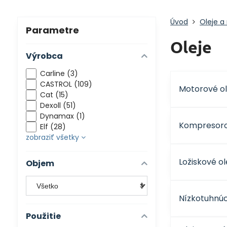
Úvod
Oleje a
Parametre
Oleje
Výrobca
Carline (3)
CASTROL (109)
Motorové ol
Cat (15)
Dexoll (51)
Dynamax (1)
Kompresoro
Elf (28)
zobraziť všetky
Ložiskové ol
Objem
Nízkotuhnúc
Použitie