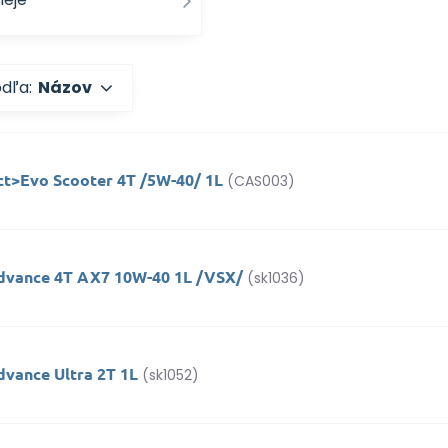
odľa:
Názov
ct>Evo Scooter 4T /5W-40/ 1L
(CAS003)
dvance 4T AX7 10W-40 1L /VSX/
(sk1036)
dvance Ultra 2T 1L
(sk1052)