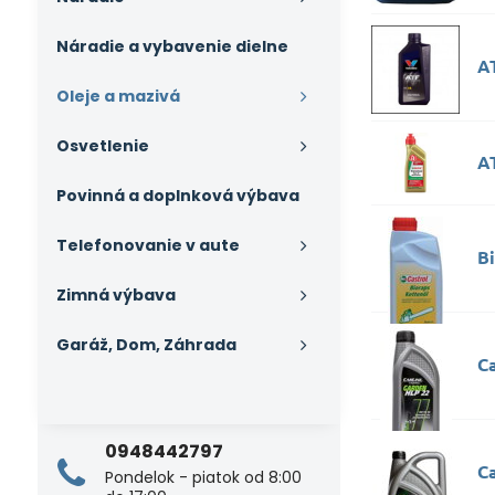
Náradie a vybavenie dielne
A
Oleje a mazivá
Osvetlenie
AT
Povinná a doplnková výbava
Telefonovanie v aute
B
Zimná výbava
Garáž, Dom, Záhrada
C
0948442797
C
Pondelok - piatok od 8:00