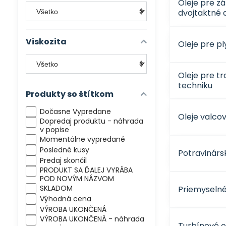
Oleje pre z
dvojtaktné 
Viskozita
Oleje pre p
Oleje pre t
techniku
Produkty so štítkom
Dočasne Vypredane
Oleje valco
Dopredaj produktu - náhrada
v popise
Momentálne vypredané
Posledné kusy
Potravinárs
Predaj skončil
PRODUKT SA ĎALEJ VYRÁBA
POD NOVÝM NÁZVOM
SKLADOM
Priemyselné
Výhodná cena
VÝROBA UKONČENÁ
VÝROBA UKONČENÁ - náhrada
Turbínové o