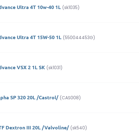
dvance Ultra 4T 10w-40 1L
(sk1035)
dvance Ultra 4T 15W-50 1L
(550044453G)
dvance VSX 2 1L SK
(sk1031)
pha SP 320 20L /Castrol/
(CAS008)
F Dextron III 20L /Valvoline/
(sk540)