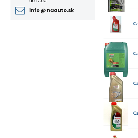
do 17:00
info ​@ naauto​.sk
Ca
C
C
C