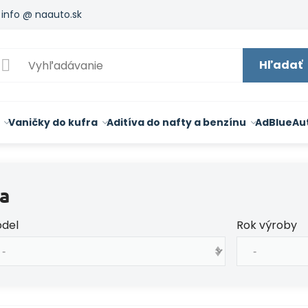
info @ naauto.sk
Hľadať
Vaničky do kufra
Aditíva do nafty a benzínu
AdBlue
Au
a
del
Rok výroby