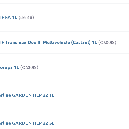
TF FA 1L
(sk546)
F Transmax Dex III Multivehicle (Castrol) 1L
(CAS018)
ioraps 1L
(CAS019)
arline GARDEN HLP 22 1L
arline GARDEN HLP 22 5L