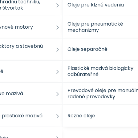
áhradnú techniku,
Oleje pre klzné vedenia
a štvortak
Oleje pre pneumatické
lynové motory
mechanizmy
raktory a stavebnú
Oleje separačné
Plastické mazivá biologicky
vé
odbúrateľné
Prevodové oleje pre manuál
ke mazivá
radené prevodovky
 plastické mazivá
Rezné oleje
leje