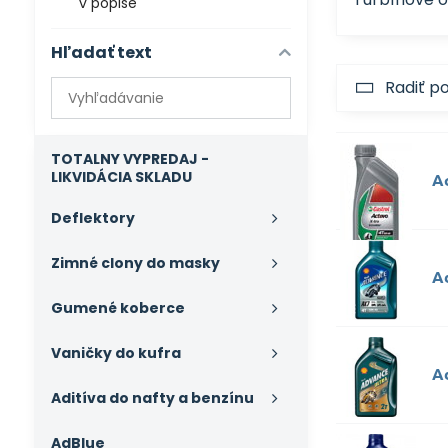
v popise
Hľadať text
Prehľadať
Radiť p
výsledky
filtra
fulltextom
TOTALNY VYPREDAJ -
LIKVIDÁCIA SKLADU
A
Deflektory
Zimné clony do masky
A
Gumené koberce
Vaničky do kufra
A
Aditíva do nafty a benzínu
AdBlue