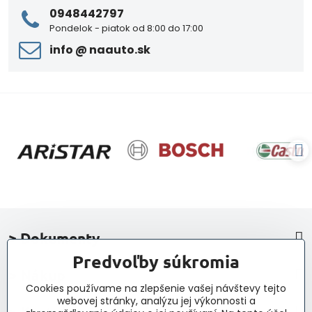
0948442797
Pondelok - piatok od 8:00 do 17:00
info ​@ naauto​.sk
> Dokumenty
Predvoľby súkromia
> Nákup
Cookies používame na zlepšenie vašej návštevy tejto
webovej stránky, analýzu jej výkonnosti a
> Kontakt a navigácia