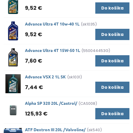
9,52 €
Do košíka
Advance Ultra 4T 10w-40 1L
(sk1035)
9,52 €
Do košíka
Advance Ultra 4T 15W-50 1L
(550044453G)
7,60 €
Do košíka
Advance VSX 2 1L SK
(sk1031)
7,44 €
Do košíka
Alpha SP 320 20L /Castrol/
(CAS008)
125,93 €
Do košíka
ATF Dextron III 20L /Valvoline/
(sk540)