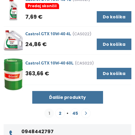
Predaj skončil
7,69 €
Do košíka
Castrol GTX 10W-40 4L
(CAS022)
24,86 €
Do košíka
Castrol GTX 10W-40 60L
(CAS023)
363,66 €
Do košíka
Ďalšie produkty
1
2
45
0948442797