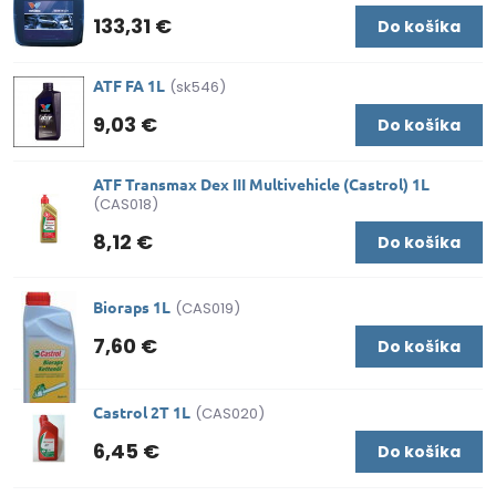
133,31 €
Do košíka
ATF FA 1L
(sk546)
9,03 €
Do košíka
ATF Transmax Dex III Multivehicle (Castrol) 1L
(CAS018)
8,12 €
Do košíka
Bioraps 1L
(CAS019)
7,60 €
Do košíka
Castrol 2T 1L
(CAS020)
6,45 €
Do košíka