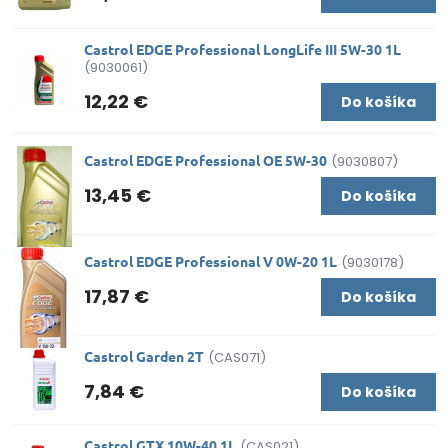
Castrol EDGE Professional LongLife III 5W-30 1L
(9030061)
12,22 €
Do košíka
Castrol EDGE Professional OE 5W-30
(9030807)
13,45 €
Do košíka
Castrol EDGE Professional V 0W-20 1L
(9030178)
17,87 €
Do košíka
Castrol Garden 2T
(CAS071)
7,84 €
Do košíka
Castrol GTX 10W-40 1L
(CAS021)