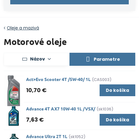
Oleje a mazivá
Motorové oleje
Názov
Parametre
Act>Evo Scooter 4T /5W-40/ 1L
(CAS003)
10,70 €
Do košíka
Advance 4T AX7 10W-40 1L /VSX/
(sk1036)
7,63 €
Do košíka
Advance Ultra 2T 1L
(sk1052)