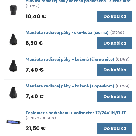
Hlavica radiacej páky kožená podnesená - čierne nite
(01757)
10,40 €
Do košíka
Manžeta radiacej páky - eko-koža (čierna)
(01760)
6,90 €
Do košíka
Manžeta radiacej páky – kožená (čierne nite)
(01758)
7,40 €
Do košíka
Manžeta radiacej páky – kožená (s opaskom)
(01759)
7,40 €
Do košíka
Teplomer s hodinkami + voltmeter 12/24V IN/OUT
(8711252001418)
21,50 €
Do košíka