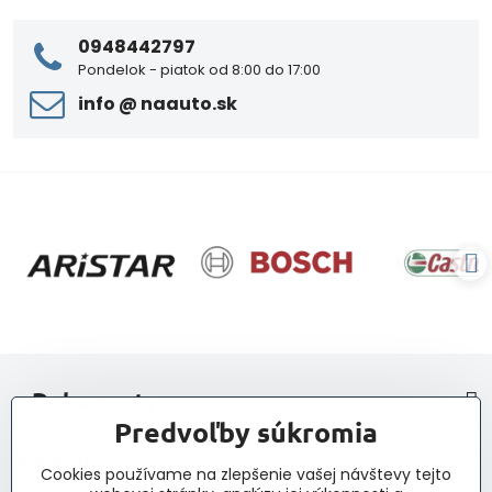
0948442797
Pondelok - piatok od 8:00 do 17:00
info ​@ naauto​.sk
> Dokumenty
Predvoľby súkromia
> Nákup
Cookies používame na zlepšenie vašej návštevy tejto