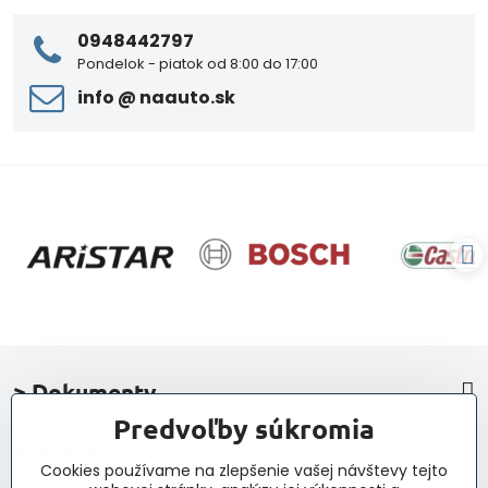
0948442797
Pondelok - piatok od 8:00 do 17:00
info ​@ naauto​.sk
> Dokumenty
Predvoľby súkromia
> Nákup
Cookies používame na zlepšenie vašej návštevy tejto