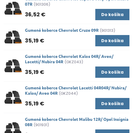
07R
(901306)
36,52 €
Do košíka
Gumené koberce Chevrolet Cruze 09R
(901313)
35,19 €
Do košíka
Gumené koberce Chevrolet Kalos 04R/ Aveo/
Lacetti/ Nubira 04R
(GKZ043)
35,19 €
Do košíka
Gumené koberce Chevrolet Lacetti 04R04R/ Nubira/
Kalos/ Aveo 04R
(GKZ044)
35,19 €
Do košíka
Gumené koberce Chevrolet Malibu 12R/ Opel Insignia
08R
(901931)