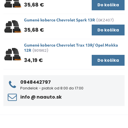
35,68 €
Do košíka
Gumené koberce Chevrolet Spark 13R
(GKZ407)
35,68 €
Do košíka
Gumené koberce Chevrolet Trax 13R/ Opel Mokka
12R
(901962)
34,19 €
Do košíka
0948442797
Pondelok - piatok od 8:00 do 17:00
info ​@ naauto​.sk