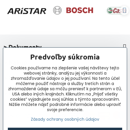
> Dokumenty
Predvoľby súkromia
> Nákup
Cookies používame na zlepšenie vašej návštevy tejto
webovej stránky, analýzu jej výkonnosti a
> Kontakt a navigácia
zhromažďovanie údajov o jej používaní. Na tento účel
môžeme použiť nástroje a služby tretích strán a
zhromaždené údaje sa môžu preniesť k partnerom v EÚ,
> Novinky, články, príspevky
USA alebo iných krajinách. Kliknutím na „Prijať všetky
cookies“ vyjadrujete svoj súhlas s týmto spracovaním.
Nižšie môžete nájsť podrobné informácie alebo upraviť
svoje preferencie.
Zásady ochrany osobných údajov