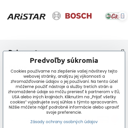
> Dokumenty
Predvoľby súkromia
> Nákup
Cookies používame na zlepšenie vašej návštevy tejto
webovej stránky, analýzu jej výkonnosti a
> Kontakt a navigácia
zhromažďovanie údajov o jej používaní. Na tento účel
môžeme použiť nástroje a služby tretích strán a
zhromaždené údaje sa môžu preniesť k partnerom v EÚ,
> Novinky, články, príspevky
USA alebo iných krajinách. Kliknutím na „Prijať všetky
cookies“ vyjadrujete svoj súhlas s týmto spracovaním.
Nižšie môžete nájsť podrobné informácie alebo upraviť
svoje preferencie.
Zásady ochrany osobných údajov