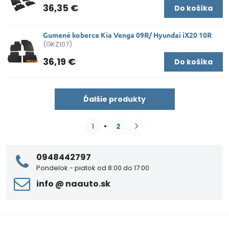
36,35 €
Do košíka
Gumené koberce Kia Venga 09R/ Hyundai iX20 10R
(GKZ107)
36,19 €
Do košíka
Ďalšie produkty
1
2
0948442797
Pondelok - piatok od 8:00 do 17:00
info ​@ naauto​.sk