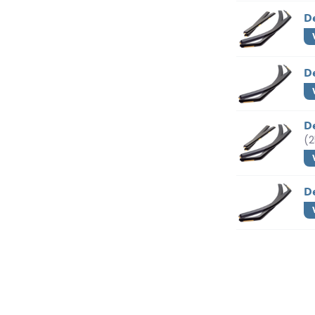
D
De
D
(
D