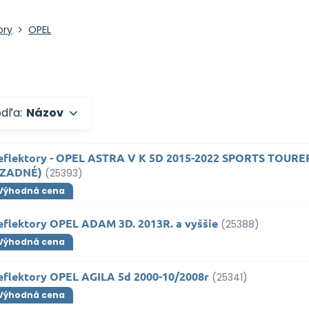
ory
OPEL
odľa:
Názov
eflektory - OPEL ASTRA V K 5D 2015-2022 SPORTS TOUR
+ZADNÉ)
(25393)
Výhodná cena
eflektory OPEL ADAM 3D. 2013R. a vyššie
(25388)
Výhodná cena
eflektory OPEL AGILA 5d 2000-10/2008r
(25341)
Výhodná cena