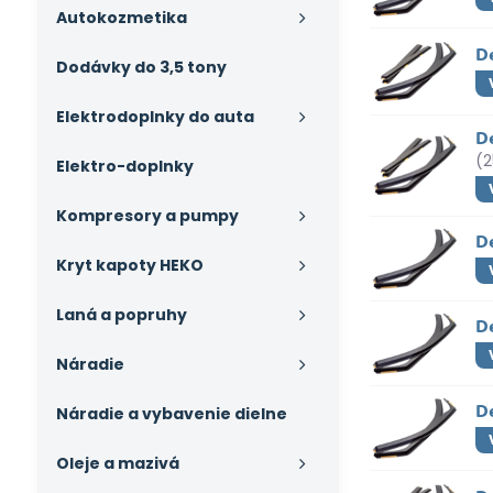
Autokozmetika
D
Dodávky do 3,5 tony
Elektrodoplnky do auta
D
(2
Elektro-doplnky
Kompresory a pumpy
D
Kryt kapoty HEKO
Laná a popruhy
De
Náradie
De
Náradie a vybavenie dielne
Oleje a mazivá