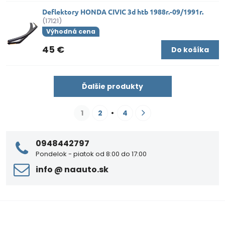
Deflektory HONDA CIVIC 3d htb 1988r.-09/1991r.
(17121)
Výhodná cena
45 €
Do košíka
Ďalšie produkty
1
2
4
0948442797
Pondelok - piatok od 8:00 do 17:00
info ​@ naauto​.sk