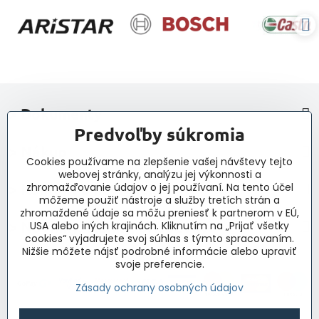
> Dokumenty
Predvoľby súkromia
> Nákup
Cookies používame na zlepšenie vašej návštevy tejto
webovej stránky, analýzu jej výkonnosti a
> Kontakt a navigácia
zhromažďovanie údajov o jej používaní. Na tento účel
môžeme použiť nástroje a služby tretích strán a
zhromaždené údaje sa môžu preniesť k partnerom v EÚ,
> Novinky, články, príspevky
USA alebo iných krajinách. Kliknutím na „Prijať všetky
cookies“ vyjadrujete svoj súhlas s týmto spracovaním.
Nižšie môžete nájsť podrobné informácie alebo upraviť
svoje preferencie.
Zásady ochrany osobných údajov