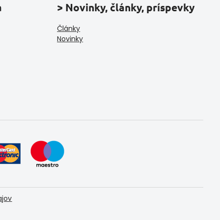
a
> Novinky, články, príspevky
Články
Novinky
ajov