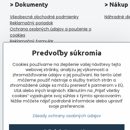
> Dokumenty
> Nákup
Všeobecné obchodné podmienky
Náhradné di
Reklamačný poriadok
Ochrana osobných údajov a poučenie o
cookies
Reklamačný formulár
Formulár na odstúpenie od zmluvy
Predvoľby súkromia
Protokol o prijatí a vybavení reklamácie
Veľkoobchod
Cookies používame na zlepšenie vašej návštevy tejto
webovej stránky, analýzu jej výkonnosti a
zhromažďovanie údajov o jej používaní. Na tento účel
môžeme použiť nástroje a služby tretích strán a
zhromaždené údaje sa môžu preniesť k partnerom v EÚ,
USA alebo iných krajinách. Kliknutím na „Prijať všetky
cookies“ vyjadrujete svoj súhlas s týmto spracovaním.
Nižšie môžete nájsť podrobné informácie alebo upraviť
svoje preferencie.
Zásady ochrany osobných údajov
©
2