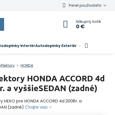
Panel používateľa
Nákupný košík
0 €
todoplnky Interiér
Autodoplnky Exteriér
flektory
HONDA
lektory HONDA ACCORD 4d
r. a vyššieSEDAN (zadné)
ry HEKO pre HONDA ACCORD 4d 2008r. a
DAN (zadné)
Čítajte viac