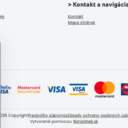
> Kontakt a navigáci
ely
Kontakt
Mapa stránok
026
Copyright
Predvoľby súkromia
Zásady ochrany osobných úd
Vytvorené pomocou:
BiznisWeb.sk