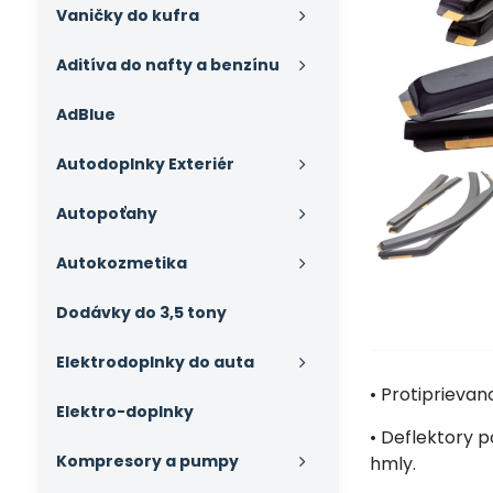
Vaničky do kufra
Aditíva do nafty a benzínu
AdBlue
Autodoplnky Exteriér
Autopoťahy
Autokozmetika
Dodávky do 3,5 tony
Elektrodoplnky do auta
• Protiprieva
Elektro-doplnky
• Deflektory p
Kompresory a pumpy
hmly.