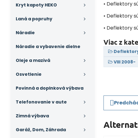
• Deflektory 
Kryt kapoty HEKO
• Deflektory s
Laná a popruhy
• Deflektory s
Náradie
Viac z kat
Náradie a vybavenie dielne
Deflektor
Oleje a mazivá
VIII 2008-
Osvetlenie
Povinná a doplnková výbava
Telefonovanie v aute
Predchád
Zimná výbava
Alterna
Garáž, Dom, Záhrada