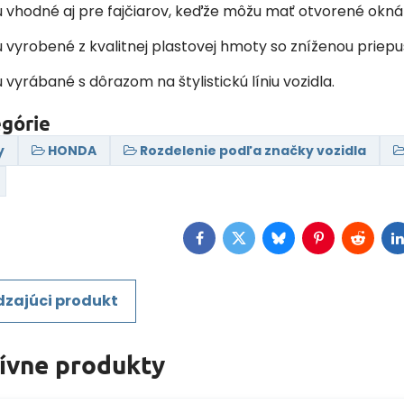
sú vhodné aj pre fajčiarov, keďže môžu mať otvorené okná
ú vyrobené z kvalitnej plastovej hmoty so zníženou priep
ú vyrábané s dôrazom na štylistickú líniu vozidla.
egórie
y
HONDA
Rozdelenie podľa značky vozidla
Facebook
Twitter
Bluesky
Pinterest
Reddit
L
zajúci produkt
tívne produkty