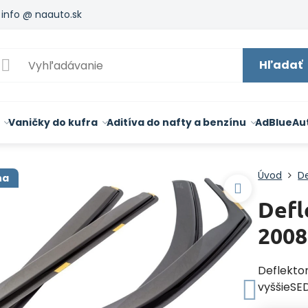
info @ naauto.sk
Hľadať
Vaničky do kufra
Aditíva do nafty a benzínu
AdBlue
Au
Úvod
De
na
Def
2008
Deflekto
vyššieSE