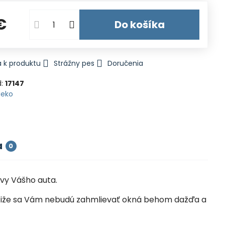
€
Do košíka
 k produktu
Strážny pes
Doručenia
d:
17147
Heko
a
0
vy Vášho auta.
la, čiže sa Vám nebudú zahmlievať okná behom dažďa a