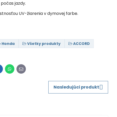
 počas jazdy.
ustnosťou UV-žiarenia v dymovej farbe.
Honda
Všetky produkty
ACCORD
inkedIn
WhatsApp
E-
mail
Nasledujúci produkt