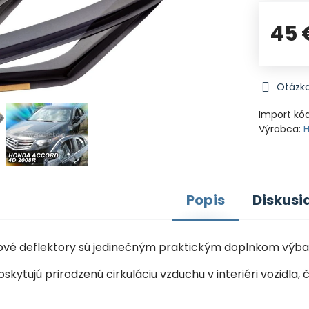
45 
Otázka
Import kó
Výrobca:
Popis
Diskusi
nové deflektory sú jedinečným praktickým doplnkom výba
oskytujú prirodzenú cirkuláciu vzduchu v interiéri vozid