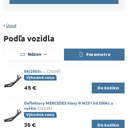
Úvod
Podľa vozidla
Názov
Parametre
09/2003r.→
(21209)
Výhodná cena
45 €
Do košíka
Deflektory MERCEDES klasy R W251 5d 2006r. a
vyššie
(23248)
Výhodná cena
35 €
Do košíka