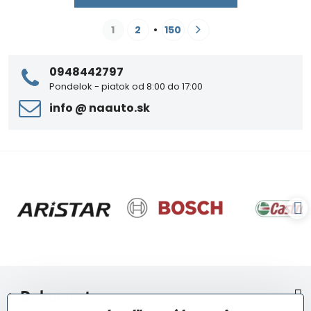
1
2
150
0948442797
Pondelok - piatok od 8:00 do 17:00
info ​@ naauto​.sk
> Dokumenty