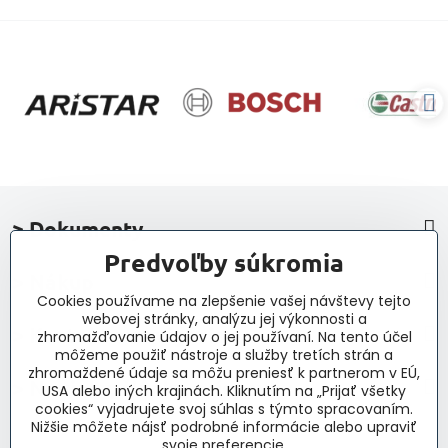
> Dokumenty
Predvoľby súkromia
> Nákup
Cookies používame na zlepšenie vašej návštevy tejto
webovej stránky, analýzu jej výkonnosti a
> Kontakt a navigácia
zhromažďovanie údajov o jej používaní. Na tento účel
môžeme použiť nástroje a služby tretích strán a
zhromaždené údaje sa môžu preniesť k partnerom v EÚ,
> Novinky, články, príspevky
USA alebo iných krajinách. Kliknutím na „Prijať všetky
cookies“ vyjadrujete svoj súhlas s týmto spracovaním.
Nižšie môžete nájsť podrobné informácie alebo upraviť
svoje preferencie.