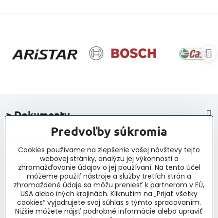
> Dokumenty
Predvoľby súkromia
> Nákup
Cookies používame na zlepšenie vašej návštevy tejto
webovej stránky, analýzu jej výkonnosti a
> Kontakt a navigácia
zhromažďovanie údajov o jej používaní. Na tento účel
môžeme použiť nástroje a služby tretích strán a
zhromaždené údaje sa môžu preniesť k partnerom v EÚ,
> Novinky, články, príspevky
USA alebo iných krajinách. Kliknutím na „Prijať všetky
cookies“ vyjadrujete svoj súhlas s týmto spracovaním.
Nižšie môžete nájsť podrobné informácie alebo upraviť