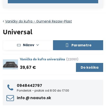
Vaničky do kufra - Gumené Rezaw-Plast
Universal
Názov
Parametre
Vanička do kufra univerzálna
(220101)
39,67 €
Do košíka
0948442797
Pondelok - piatok od 8:00 do 17:00
info ​@ naauto​.sk