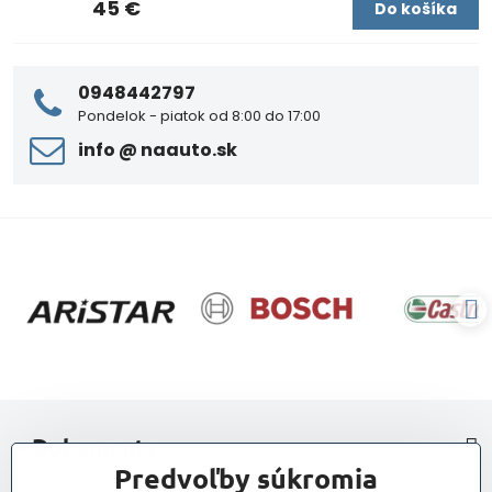
45 €
Do košíka
0948442797
Pondelok - piatok od 8:00 do 17:00
info ​@ naauto​.sk
> Dokumenty
Predvoľby súkromia