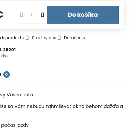
€
Do košíka
 k produktu
Strážny pes
Doručenia
d:
29201
Heko
a
0
vy Vášho auta.
la, čiže sa Vám nebudú zahmlievať okná behom dažďa a
 počas jazdy.