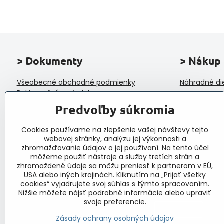
> Dokumenty
> Nákup
Všeobecné obchodné podmienky
Náhradné di
Reklamačný poriadok
Ochrana osobných údajov a poučenie o
Predvoľby súkromia
cookies
Reklamačný formulár
Cookies používame na zlepšenie vašej návštevy tejto
Formulár na odstúpenie od zmluvy
webovej stránky, analýzu jej výkonnosti a
Protokol o prijatí a vybavení reklamácie
zhromažďovanie údajov o jej používaní. Na tento účel
Veľkoobchod
môžeme použiť nástroje a služby tretích strán a
zhromaždené údaje sa môžu preniesť k partnerom v EÚ,
USA alebo iných krajinách. Kliknutím na „Prijať všetky
cookies“ vyjadrujete svoj súhlas s týmto spracovaním.
Nižšie môžete nájsť podrobné informácie alebo upraviť
svoje preferencie.
Zásady ochrany osobných údajov