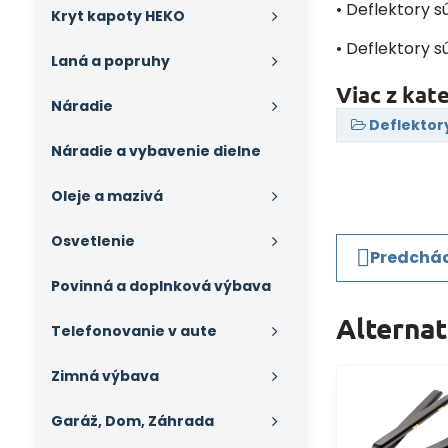
• Deflektory s
Kryt kapoty HEKO
• Deflektory s
Laná a popruhy
Viac z kat
Náradie
Deflektor
Náradie a vybavenie dielne
Oleje a mazivá
Osvetlenie
Predchád
Povinná a doplnková výbava
Alterna
Telefonovanie v aute
Zimná výbava
Garáž, Dom, Záhrada