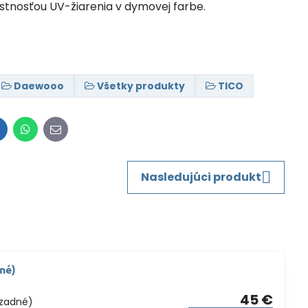
ustnosťou UV-žiarenia v dymovej farbe.
Daewooo
Všetky produkty
TICO
inkedIn
WhatsApp
E-
mail
Nasledujúci produkt
né)
45 €
+zadné)