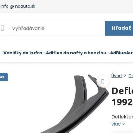
info @ naauto.sk
Hľadať
Vaničky do kufra
Aditíva do nafty a benzínu
AdBlue
Au
Úvod
De
na
Def
1992
Deflekto
viac