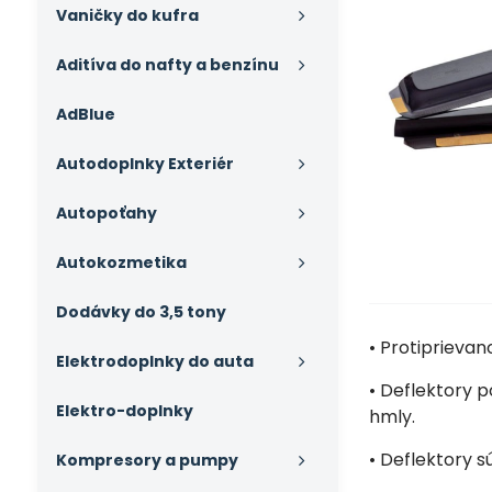
Vaničky do kufra
Aditíva do nafty a benzínu
AdBlue
Autodoplnky Exteriér
Autopoťahy
Autokozmetika
Dodávky do 3,5 tony
• Protiprieva
Elektrodoplnky do auta
• Deflektory p
Elektro-doplnky
hmly.
• Deflektory 
Kompresory a pumpy