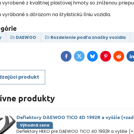
ú vyrobené z kvalitnej plastovej hmoty so zníženou priep
ú vyrábané s dôrazom na štylistickú líniu vozidla.
egórie
y
DAEWOO
Rozdelenie podľa značky vozidla
Facebook
Twitter
Bluesky
Pinterest
Reddit
L
zajúci produkt
tívne produkty
Deflektory DAEWOO TICO 4D 1992R a vyššie (+zad
Výhodná cena
Deflektory HEKO pre DAEWOO TICO 4D 1992R a vyššie (