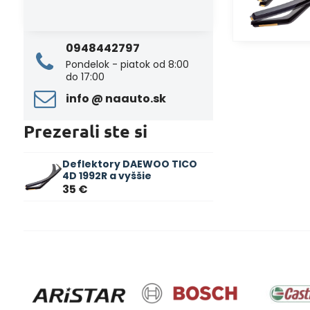
0948442797
Pondelok - piatok od 8:00
do 17:00
info ​@ naauto​.sk
Prezerali ste si
Deflektory DAEWOO TICO
4D 1992R a vyššie
35 €