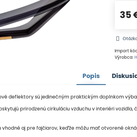
35 
Otázka
Import kó
Výrobca:
Popis
Diskusi
nové deflektory sú jedinečným praktickým doplnkom výba
oskytujú prirodzenú cirkuláciu vzduchu v interiéri vozid
sú vhodné aj pre fajčiarov, keďže môžu mať otvorené okná