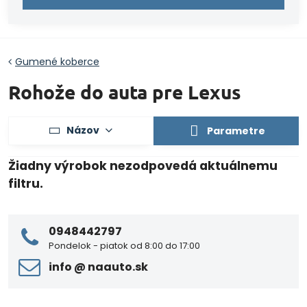
Gumené koberce
Rohože do auta pre Lexus
Názov
Parametre
0948442797
Pondelok - piatok od 8:00 do 17:00
info ​@ naauto​.sk