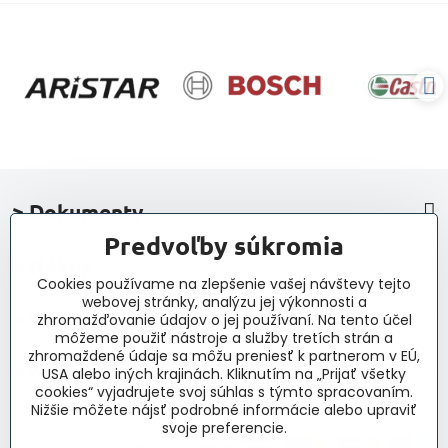
> Dokumenty
Predvoľby súkromia
> Nákup
Cookies používame na zlepšenie vašej návštevy tejto
webovej stránky, analýzu jej výkonnosti a
> Kontakt a navigácia
zhromažďovanie údajov o jej používaní. Na tento účel
môžeme použiť nástroje a služby tretích strán a
zhromaždené údaje sa môžu preniesť k partnerom v EÚ,
> Novinky, články, príspevky
USA alebo iných krajinách. Kliknutím na „Prijať všetky
cookies“ vyjadrujete svoj súhlas s týmto spracovaním.
Nižšie môžete nájsť podrobné informácie alebo upraviť
svoje preferencie.