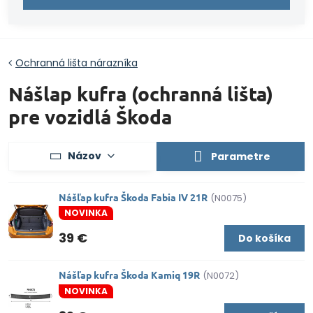
Ochranná lišta nárazníka
Nášlap kufra (ochranná lišta)
pre vozidlá Škoda
Názov
Parametre
Nášľap kufra Škoda Fabia IV 21R
(N0075)
NOVINKA
39 €
Do košíka
Nášľap kufra Škoda Kamiq 19R
(N0072)
NOVINKA