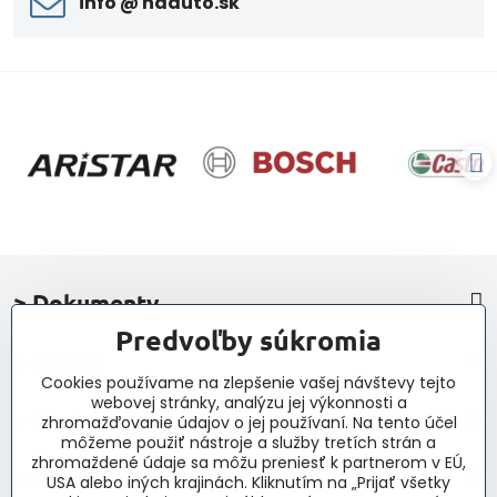
info ​@ naauto​.sk
> Dokumenty
Predvoľby súkromia
> Nákup
Cookies používame na zlepšenie vašej návštevy tejto
webovej stránky, analýzu jej výkonnosti a
> Kontakt a navigácia
zhromažďovanie údajov o jej používaní. Na tento účel
môžeme použiť nástroje a služby tretích strán a
zhromaždené údaje sa môžu preniesť k partnerom v EÚ,
> Novinky, články, príspevky
USA alebo iných krajinách. Kliknutím na „Prijať všetky