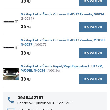
39 €
Do košíka
Nášľap kufra Škoda Octavia III 4D 13R combi, N0034
(N0034)
39 €
Do košíka
Nášľap kufra Škoda Octavia III 4D 13R sedan, MODEL
N-0037
(N0037)
39 €
Do košíka
Nášľap kufra Škoda Rapid/RapidSpaceback 5D 12R,
MODEL N-0036
(N0036a)
39 €
Do košíka
0948442797
Pondelok - piatok od 8:00 do 17:00