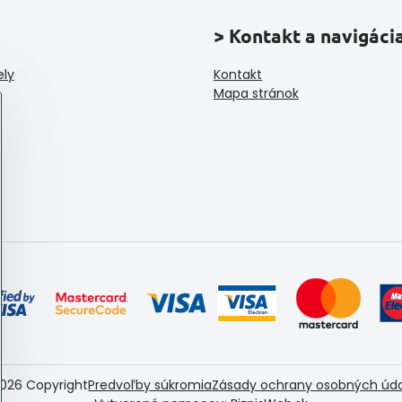
> Kontakt a navigáci
ely
Kontakt
Mapa stránok
026
Copyright
Predvoľby súkromia
Zásady ochrany osobných úd