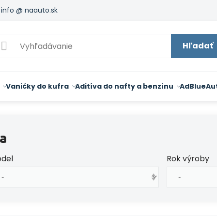
info @ naauto.sk
Hľadať
Vaničky do kufra
Aditíva do nafty a benzínu
AdBlue
Au
a
del
Rok výroby