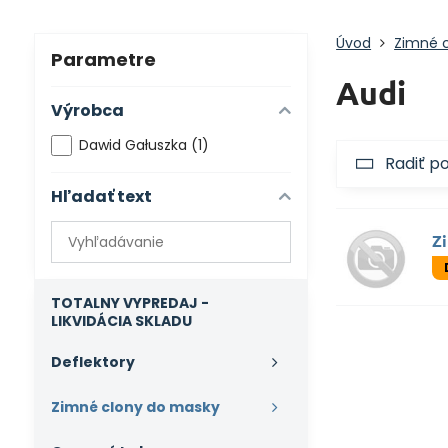
Úvod
Zimné 
Parametre
Audi
Výrobca
Dawid Gałuszka (1)
Radiť p
Hľadať text
Prehľadať
Z
výsledky
filtra
fulltextom
TOTALNY VYPREDAJ -
LIKVIDÁCIA SKLADU
Deflektory
Zimné clony do masky