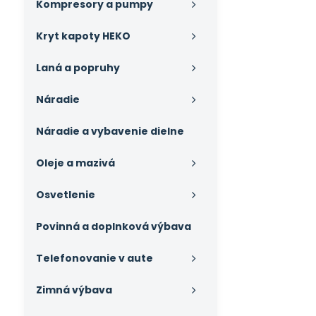
Kompresory a pumpy
Kryt kapoty HEKO
Laná a popruhy
Náradie
Náradie a vybavenie dielne
Oleje a mazivá
Osvetlenie
Povinná a doplnková výbava
Telefonovanie v aute
Zimná výbava