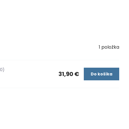
1
položka
40)
31,90 €
Do košíka