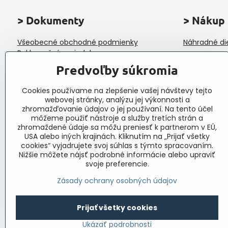
> Dokumenty
> Nákup
Všeobecné obchodné podmienky
Náhradné di
Reklamačný poriadok
Ochrana osobných údajov a poučenie o
Predvoľby súkromia
cookies
Reklamačný formulár
Cookies používame na zlepšenie vašej návštevy tejto
Formulár na odstúpenie od zmluvy
webovej stránky, analýzu jej výkonnosti a
Protokol o prijatí a vybavení reklamácie
zhromažďovanie údajov o jej používaní. Na tento účel
Veľkoobchod
môžeme použiť nástroje a služby tretích strán a
zhromaždené údaje sa môžu preniesť k partnerom v EÚ,
USA alebo iných krajinách. Kliknutím na „Prijať všetky
cookies“ vyjadrujete svoj súhlas s týmto spracovaním.
Nižšie môžete nájsť podrobné informácie alebo upraviť
svoje preferencie.
Zásady ochrany osobných údajov
Prijať všetky cookies
©
2
Ukázať podrobnosti