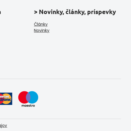
a
> Novinky, články, príspevky
Články
Novinky
ajov