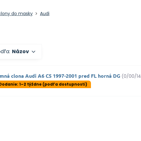
clony do masky
Audi
odľa:
Názov
imná clona Audi A6 C5 1997-2001 pred FL horná DG
(0/00/1
Dodanie: 1–2 týždne (podľa dostupnosti)