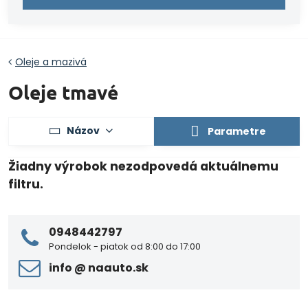
Oleje a mazivá
Oleje tmavé
Názov
Parametre
0948442797
Pondelok - piatok od 8:00 do 17:00
info ​@ naauto​.sk