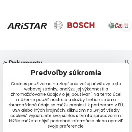
> Dokumenty
Predvoľby súkromia
> Nákup
Cookies používame na zlepšenie vašej návštevy tejto
webovej stránky, analýzu jej výkonnosti a
> Kontakt a navigácia
zhromažďovanie údajov o jej používaní. Na tento účel
môžeme použiť nástroje a služby tretích strán a
zhromaždené údaje sa môžu preniesť k partnerom v EÚ,
> Novinky, články, príspevky
USA alebo iných krajinách. Kliknutím na „Prijať všetky
cookies“ vyjadrujete svoj súhlas s týmto spracovaním.
Nižšie môžete nájsť podrobné informácie alebo upraviť
svoje preferencie.