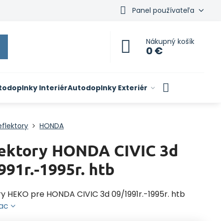
Panel používateľa
Nákupný košík
0 €
todoplnky Interiér
Autodoplnky Exteriér
flektory
HONDA
ektory HONDA CIVIC 3d
991r.-1995r. htb
ry HEKO pre HONDA CIVIC 3d 09/1991r.-1995r. htb
iac