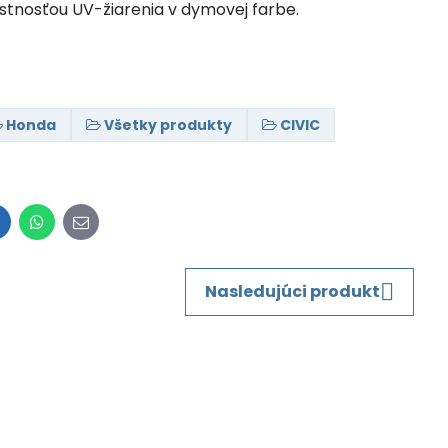
ustnosťou UV-žiarenia v dymovej farbe.
Honda
Všetky produkty
CIVIC
inkedIn
WhatsApp
E-
mail
Nasledujúci produkt