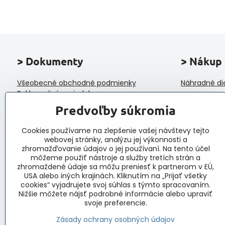
> Dokumenty
> Nákup
Všeobecné obchodné podmienky
Náhradné di
Reklamačný poriadok
Ochrana osobných údajov a poučenie o
Predvoľby súkromia
cookies
Reklamačný formulár
Cookies používame na zlepšenie vašej návštevy tejto
Formulár na odstúpenie od zmluvy
webovej stránky, analýzu jej výkonnosti a
Protokol o prijatí a vybavení reklamácie
zhromažďovanie údajov o jej používaní. Na tento účel
Veľkoobchod
môžeme použiť nástroje a služby tretích strán a
zhromaždené údaje sa môžu preniesť k partnerom v EÚ,
USA alebo iných krajinách. Kliknutím na „Prijať všetky
cookies“ vyjadrujete svoj súhlas s týmto spracovaním.
Nižšie môžete nájsť podrobné informácie alebo upraviť
svoje preferencie.
Zásady ochrany osobných údajov