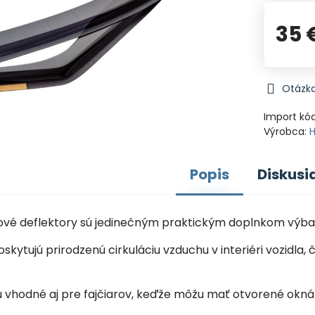
35 
Otázka
Import kó
Výrobca:
Popis
Diskusi
nové deflektory sú jedinečným praktickým doplnkom výba
oskytujú prirodzenú cirkuláciu vzduchu v interiéri vozid
sú vhodné aj pre fajčiarov, keďže môžu mať otvorené okná