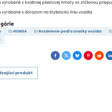
ú vyrobené z kvalitnej plastovej hmoty so zníženou priep
ú vyrábané s dôrazom na štylistickú líniu vozidla.
egórie
y
HONDA
Rozdelenie podľa značky vozidla
5
Facebook
Twitter
Bluesky
Pinterest
Reddit
L
zajúci produkt