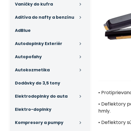
Vaničky do kufra
Aditíva do nafty a benzínu
AdBlue
Autodoplnky Exteriér
Autopoťahy
Autokozmetika
Dodávky do 3,5 tony
• Protiprieva
Elektrodoplnky do auta
• Deflektory p
Elektro-doplnky
hmly.
• Deflektory 
Kompresory a pumpy