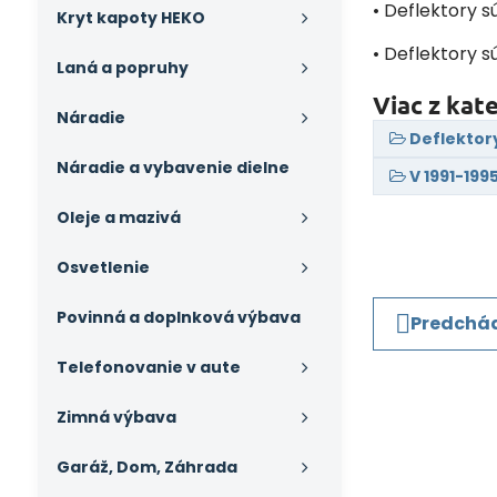
• Deflektory s
Kryt kapoty HEKO
• Deflektory s
Laná a popruhy
Viac z kat
Náradie
Deflektor
Náradie a vybavenie dielne
V 1991-199
Oleje a mazivá
Osvetlenie
Povinná a doplnková výbava
Predchád
Telefonovanie v aute
Zimná výbava
Garáž, Dom, Záhrada