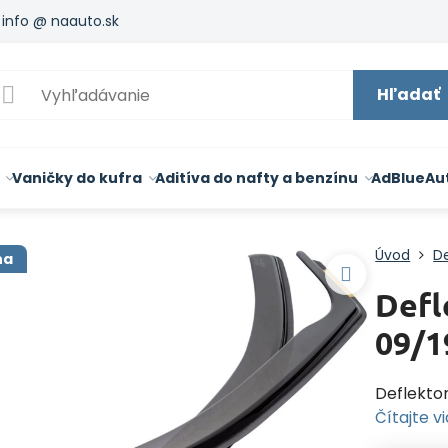
info @ naauto.sk
Hľadať
Vaničky do kufra
Aditíva do nafty a benzínu
AdBlue
Au
Úvod
De
na
Defl
09/1
Deflekto
Čítajte v