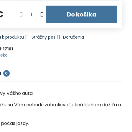
€
Do košíka
 k produktu
Strážny pes
Doručenia
d:
17101
Heko
a
0
vy Vášho auta.
la, čiže sa Vám nebudú zahmlievať okná behom dažďa a
 počas jazdy.