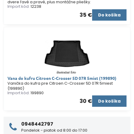
dvere ľavé a pravé, plus montážne pliešky.
Import kód:
12238
35 €
Do košíka
Vana do kufru Citroen C-Crosser 5D 07R 5míst (199890)
Vanička do kufra pre Citroen C-Crosser 5D 07R 5miest
(199890)
Import kód:
199890
30 €
Do košíka
0948442797
Pondelok - piatok od 8:00 do 17:00