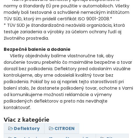
normy a štandardy EÚ pre použitie v automobiloch. Všetky
modely boli testované a schválené nemeckým inštitútom
TÜV SÜD, ktorý im pridelil certifikát ISO 9001-2008.*
* TÜV SÜD je štandardizačná nezávislá organizácia, ktorá
testuje zariadenia a výrobky za účelom ochrany ľudí aj
životného prostredia.
Bezpečné balenie a dodanie
Všetky objednávky balíme vlastnoručne tak, aby
doručenie tovaru prebehlo čo maximálne bezpečne a tovar
dorazil bez poškodenia. Deflektory pred odoslaním vizuálne
kontrolujeme, aby sme odosielali kvalitný tovar bez
poškodenia. Pokiaľ by sa aj napriek tejto starostlivosti pri
balení stalo, že dostanete poškodený tovar, ochotne s Vami
od komunikujeme možnosti reklamácie a výmeny
poškodených deflektorov a preto nás neváhajte
kontaktovať.
Viac z kategórie
Deflektory
CITROEN