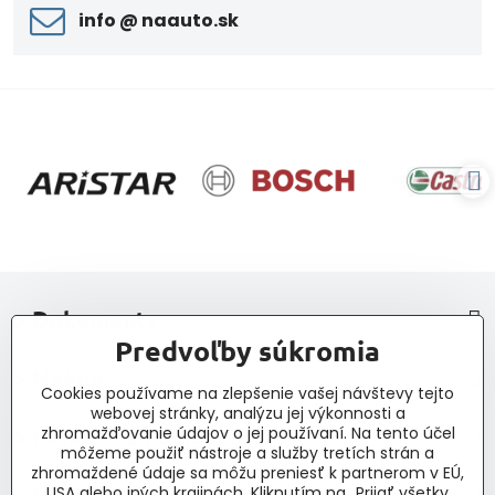
info ​@ naauto​.sk
> Dokumenty
Predvoľby súkromia
> Nákup
Cookies používame na zlepšenie vašej návštevy tejto
webovej stránky, analýzu jej výkonnosti a
> Kontakt a navigácia
zhromažďovanie údajov o jej používaní. Na tento účel
môžeme použiť nástroje a služby tretích strán a
zhromaždené údaje sa môžu preniesť k partnerom v EÚ,
> Novinky, články, príspevky
USA alebo iných krajinách. Kliknutím na „Prijať všetky