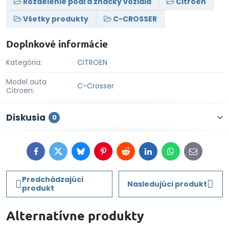
Rozdelenie podľa značky vozidla
Citroen
Všetky produkty
C-CROSSER
Doplnkové informácie
Kategória:
CITROEN
Model auta
C-Crosser
Citroen:
Diskusia
0
Facebook
Twitter
Bluesky
Pinterest
Reddit
LinkedIn
WhatsApp
E-
mail
Predchádzajúci
Nasledujúci produkt
produkt
Alternatívne produkty