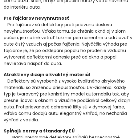
čomu dážď, sneh, hmyz ani prudké nárazy vetra nevniknú
do interiéru auta.
Pre fajčiarov nevyhnutnosť
Pre fajčiarov sú deflektory proti prievanu doslova
nevyhnutnosťou. Vďaka tomu, že chránia okná aj v zlom
počasí, je možné vetrať takmer permanentne a udržiavať v
aute čistý vzduch aj počas fajčenia. Najväčšia výhoda pre
fajčiarov je, že po odklepaní popolu ho prúdenie vzduchu
vytvorené deflektormi odnesie preč od okna a popol
nevlietava naspäť do auta.
Atraktívny dizajn a kvalitný materiál
Deflektory sú vyrobené z vysoko kvalitného akrylového
materiálu so zníženou priepustnosťou UV-žiarenia. Každý
typ je tvarovaný pre konkrétny model automobilu tak, aby
presne lícoval s oknom a vizuálne podčiarkol celkový dizajn
auta. Protiprievanové ochranné lišty sú v dymovej farbe,
vďaka čomu dodajú autu elegantný vzhľad, no nezhoršia
výhľad z vozidla.
Spĺňajú normy a štandardy EÚ
Nami predávané deflektory spĺňajú bezpečnostné