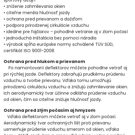
športový dizajn
• zníženie zahmlievania okien
• citeľne menšia hlučnosť jazdy
• ochrana pred prievanom a dažďom
• podpora prirodzenej cirkulácie vzduchu
• ideálne pre fajčiarov – pohodlné vetranie aj v zlom počasí
• jednoduchá inštalácia bez pomoci náradia
• výrobok spĺňa európske normy schválené TÜV SÜD,
certifikát ISO 9001-2008
Ochrana pred hlukom a prievanom
Po namontovaní deflektorov môžete pohodlne vetrať aj
pri rýchlej jazde. Deflektory zabraňujú prudkému prúdeniu
vzduchu a tvorbe prievanu. Vďaka tomu umožňujú
prirodzenú cirkuláciu vzduchu a znižujú zahmlievanie okien.
Ich aerodynamický tvar účinne odkláňa prúdenie vzduchu
od okien, čím sa citeľne znižuje hlučnosť jazdy.
Ochrana pred zlým počasím aj hmyzom
Vďaka deflektorom môžete vetrať aj v zlom počasí.
Aerodynamický tvar ochranných líšt proti prievanu
usmerňuje prúdenie vzduchu smerom od okien, vďaka