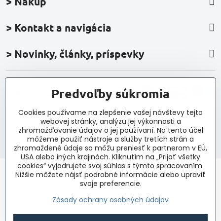
> Nákup
> Kontakt a navigácia
> Novinky, články, príspevky
Predvoľby súkromia
Cookies používame na zlepšenie vašej návštevy tejto
webovej stránky, analýzu jej výkonnosti a
©
2026
Copyright
zhromažďovanie údajov o jej používaní. Na tento účel
Predvoľby súkromia
Zásady ochrany osobných údajov
môžeme použiť nástroje a služby tretích strán a
Vytvorené pomocou:
BiznisWeb.sk
zhromaždené údaje sa môžu preniesť k partnerom v EÚ,
USA alebo iných krajinách. Kliknutím na „Prijať všetky
cookies“ vyjadrujete svoj súhlas s týmto spracovaním.
Nižšie môžete nájsť podrobné informácie alebo upraviť
svoje preferencie.
Zásady ochrany osobných údajov