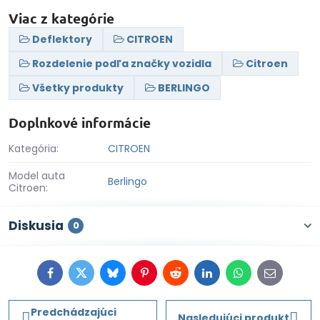
Viac z kategórie
Deflektory
CITROEN
Rozdelenie podľa značky vozidla
Citroen
Všetky produkty
BERLINGO
Doplnkové informácie
Kategória:
CITROEN
Model auta
Berlingo
Citroen:
Diskusia
0
Facebook
Twitter
Bluesky
Pinterest
Reddit
LinkedIn
WhatsApp
E-
mail
Predchádzajúci
Nasledujúci produkt