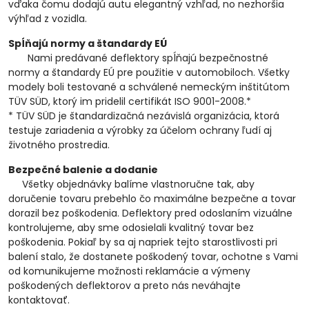
vďaka čomu dodajú autu elegantný vzhľad, no nezhoršia
výhľad z vozidla.
Spĺňajú normy a štandardy EÚ
Nami predávané deflektory spĺňajú bezpečnostné
normy a štandardy EÚ pre použitie v automobiloch. Všetky
modely boli testované a schválené nemeckým inštitútom
TÜV SÜD, ktorý im pridelil certifikát ISO 9001-2008.*
* TÜV SÜD je štandardizačná nezávislá organizácia, ktorá
testuje zariadenia a výrobky za účelom ochrany ľudí aj
životného prostredia.
Bezpečné balenie a dodanie
Všetky objednávky balíme vlastnoručne tak, aby
doručenie tovaru prebehlo čo maximálne bezpečne a tovar
dorazil bez poškodenia. Deflektory pred odoslaním vizuálne
kontrolujeme, aby sme odosielali kvalitný tovar bez
poškodenia. Pokiaľ by sa aj napriek tejto starostlivosti pri
balení stalo, že dostanete poškodený tovar, ochotne s Vami
od komunikujeme možnosti reklamácie a výmeny
poškodených deflektorov a preto nás neváhajte
kontaktovať.