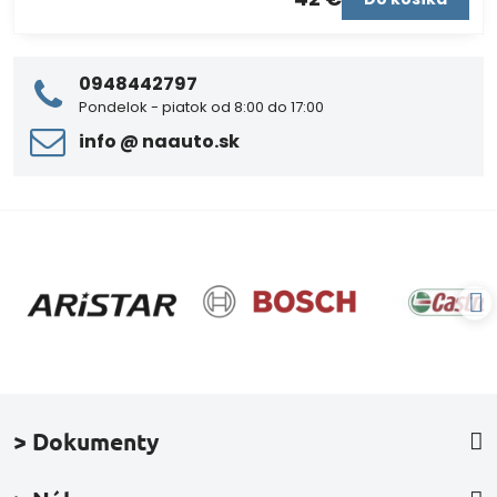
0948442797
Pondelok - piatok od 8:00 do 17:00
info ​@ naauto​.sk
> Dokumenty