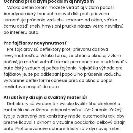
Ochrana pred zlým počasím aj hmyzom
Vďaka deflektorom môžete vetrať aj v zlom počasí.
Aerodynamický tvar ochranných líšt proti prievanu
usmerňuje prúdenie vzduchu smerom od okien, vďaka
čomu dážď, sneh, hmyz ani prudké nárazy vetra nevniknú
do interiéru auta.
Pre fajčiarov nevyhnutnosť
Pre fajčiarov sú deflektory proti prievanu doslova
nevyhnutnosťou. Vďaka tomu, že chránia okná aj v zlom
počasí, je možné vetrať takmer permanentne a udržiavať v
aute čistý vzduch aj počas fajčenia. Najväčšia výhoda pre
fajčiarov je, že po odklepaní popolu ho prúdenie vzduchu
vytvorené deflektormi odnesie preč od okna a popol
nevlietava naspäť do auta.
Atraktívny dizajn a kvalitný materiál
Deflektory sú vyrobené z vysoko kvalitného akrylového
materiálu so zníženou priepustnosťou UV-žiarenia. Každý
typ je tvarovaný pre konkrétny model automobilu tak, aby
presne lícoval s oknom a vizuálne podčiarkol celkový dizajn
auta. Protiprievanové ochranné lišty sú v dymovej farbe,