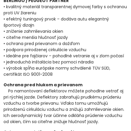
BERLINGO / PEUGEOT PARTNER
• kvalitný materiál transparentnej dymovej farby s ochranou
proti UV žiareniu
• efektný tuningový prvok – dodáva autu elegantný
športový dizajn
• zníženie zahmlievania okien
• citeľne menšia hlučnosť jazdy
• ochrana pred prievanom a dažďom
• podpora prirodzenej cirkulácie vzduchu
• ideálne pre fajčiarov – pohodlné vetranie aj v zlom počasí
• jednoduchá inštalácia bez pomoci náradia
• výrobok spĺňa európske normy schválené TÜV SÜD,
certifikát ISO 9001-2008
Ochrana pred hlukom a prievanom
Po namontovaní deflektorov môžete pohodlne vetrať aj
pri rýchlej jazde. Deflektory zabraňujú prudkému prúdeniu
vzduchu a tvorbe prievanu. Vďaka tomu umožňujú
prirodzenú cirkuláciu vzduchu a znižujú zahmlievanie okien.
Ich aerodynamický tvar účinne odkláňa prúdenie vzduchu
od okien, čím sa citeľne znižuje hlučnosť jazdy.