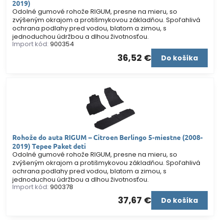
2019)
Odolné gumové rohože RIGUM, presne na mieru, so
zvýšeným okrajom a protišmykovou základňou. Spoľahlivá
ochrana podlahy pred vodou, blatom a zimou, s
jednoduchou údržbou a dlhou životnosťou.
Import kód:
900354
36,52 €
Do košíka
Rohože do auta RIGUM – Citroen Berlingo 5-miestne (2008-
2019) Tepee Paket deti
Odolné gumové rohože RIGUM, presne na mieru, so
zvýšeným okrajom a protišmykovou základňou. Spoľahlivá
ochrana podlahy pred vodou, blatom a zimou, s
jednoduchou údržbou a dlhou životnosťou.
Import kód:
900378
37,67 €
Do košíka