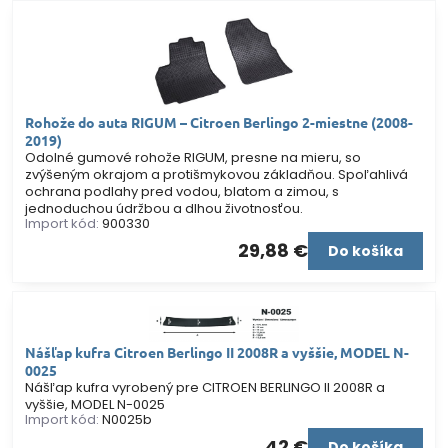
Rohože do auta RIGUM – Citroen Berlingo 2-miestne (2008-
2019)
Odolné gumové rohože RIGUM, presne na mieru, so
zvýšeným okrajom a protišmykovou základňou. Spoľahlivá
ochrana podlahy pred vodou, blatom a zimou, s
jednoduchou údržbou a dlhou životnosťou.
Import kód:
900330
29,88 €
Do košíka
Nášľap kufra Citroen Berlingo II 2008R a vyššie, MODEL N-
0025
Nášľap kufra vyrobený pre CITROEN BERLINGO II 2008R a
vyššie, MODEL N-0025
Import kód:
N0025b
42 €
Do košíka