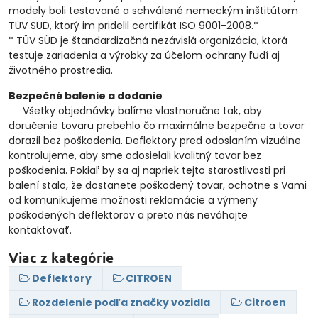
modely boli testované a schválené nemeckým inštitútom
TÜV SÜD, ktorý im pridelil certifikát ISO 9001-2008.*
* TÜV SÜD je štandardizačná nezávislá organizácia, ktorá
testuje zariadenia a výrobky za účelom ochrany ľudí aj
životného prostredia.
Bezpečné balenie a dodanie
Všetky objednávky balíme vlastnoručne tak, aby
doručenie tovaru prebehlo čo maximálne bezpečne a tovar
dorazil bez poškodenia. Deflektory pred odoslaním vizuálne
kontrolujeme, aby sme odosielali kvalitný tovar bez
poškodenia. Pokiaľ by sa aj napriek tejto starostlivosti pri
balení stalo, že dostanete poškodený tovar, ochotne s Vami
od komunikujeme možnosti reklamácie a výmeny
poškodených deflektorov a preto nás neváhajte
kontaktovať.
Viac z kategórie
Deflektory
CITROEN
Rozdelenie podľa značky vozidla
Citroen