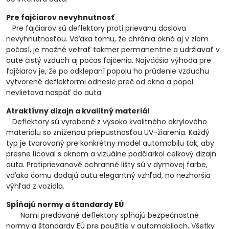
Pre fajčiarov nevyhnutnosť
Pre fajčiarov sú deflektory proti prievanu doslova
nevyhnutnosťou. Vďaka tomu, že chránia okná aj v zlom
počasí, je možné vetrať takmer permanentne a udržiavať v
aute čistý vzduch aj počas fajčenia. Najväčšia výhoda pre
fajčiarov je, že po odklepaní popolu ho prúdenie vzduchu
vytvorené deflektormi odnesie preč od okna a popol
nevlietava naspäť do auta.
Atraktívny dizajn a kvalitný materiál
Deflektory sú vyrobené z vysoko kvalitného akrylového
materiálu so zníženou priepustnosťou UV-žiarenia. Každý
typ je tvarovaný pre konkrétny model automobilu tak, aby
presne lícoval s oknom a vizuálne podčiarkol celkový dizajn
auta. Protiprievanové ochranné lišty sú v dymovej farbe,
vďaka čomu dodajú autu elegantný vzhľad, no nezhoršia
výhľad z vozidla.
Spĺňajú normy a štandardy EÚ
Nami predávané deflektory spĺňajú bezpečnostné
normy a štandardy EÚ pre použitie v automobiloch. Všetky