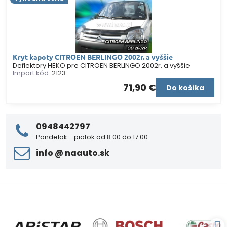
Kryt kapoty CITROEN BERLINGO 2002r. a vyššie
Deflektory HEKO pre CITROEN BERLINGO 2002r. a vyššie
Import kód:
2123
71,90 €
Do košíka
0948442797
Pondelok - piatok od 8:00 do 17:00
info ​@ naauto​.sk