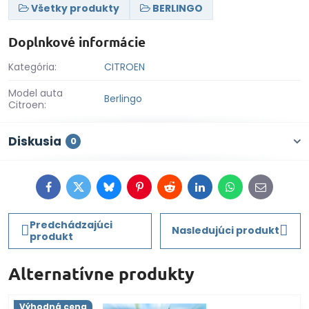
Všetky produkty
BERLINGO
Doplnkové informácie
Kategória:
CITROEN
Model auta
Berlingo
Citroen:
Diskusia
0
Facebook
Twitter
Bluesky
Pinterest
Reddit
LinkedIn
WhatsApp
E-
mail
Predchádzajúci
Nasledujúci produkt
produkt
Alternatívne produkty
Výhodná cena