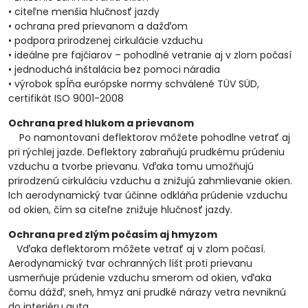
• citeľne menšia hlučnosť jazdy
• ochrana pred prievanom a dažďom
• podpora prirodzenej cirkulácie vzduchu
• ideálne pre fajčiarov – pohodlné vetranie aj v zlom počasí
• jednoduchá inštalácia bez pomoci náradia
• výrobok spĺňa európske normy schválené TÜV SÜD,
certifikát ISO 9001-2008
Ochrana pred hlukom a prievanom
Po namontovaní deflektorov môžete pohodlne vetrať aj
pri rýchlej jazde. Deflektory zabraňujú prudkému prúdeniu
vzduchu a tvorbe prievanu. Vďaka tomu umožňujú
prirodzenú cirkuláciu vzduchu a znižujú zahmlievanie okien.
Ich aerodynamický tvar účinne odkláňa prúdenie vzduchu
od okien, čím sa citeľne znižuje hlučnosť jazdy.
Ochrana pred zlým počasím aj hmyzom
Vďaka deflektorom môžete vetrať aj v zlom počasí.
Aerodynamický tvar ochranných líšt proti prievanu
usmerňuje prúdenie vzduchu smerom od okien, vďaka
čomu dážď, sneh, hmyz ani prudké nárazy vetra nevniknú
do interiéru auta.