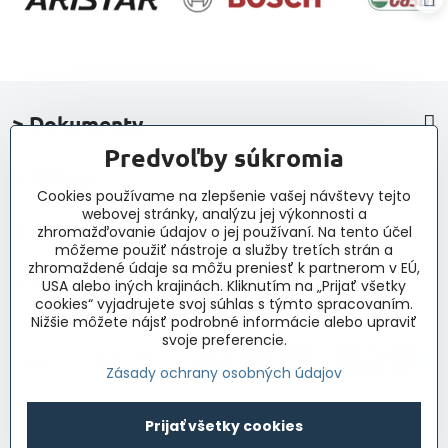
> Dokumenty
Predvoľby súkromia
> Nákup
Cookies používame na zlepšenie vašej návštevy tejto
webovej stránky, analýzu jej výkonnosti a
> Kontakt a navigácia
zhromažďovanie údajov o jej používaní. Na tento účel
môžeme použiť nástroje a služby tretích strán a
zhromaždené údaje sa môžu preniesť k partnerom v EÚ,
> Novinky, články, príspevky
USA alebo iných krajinách. Kliknutím na „Prijať všetky
cookies“ vyjadrujete svoj súhlas s týmto spracovaním.
Nižšie môžete nájsť podrobné informácie alebo upraviť
svoje preferencie.
Zásady ochrany osobných údajov
©
2026
Copyright
Prijať všetky cookies
Predvoľby súkromia
Zásady ochrany osobných údajov