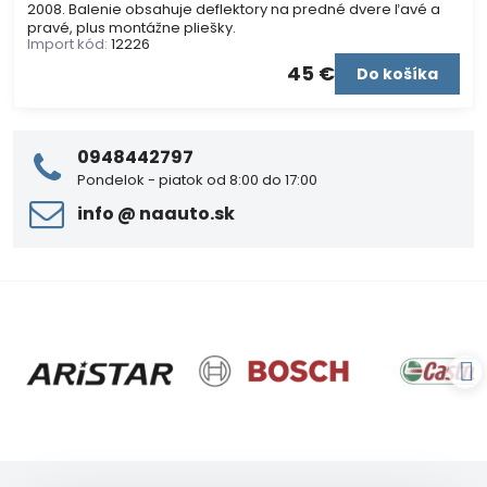
2008. Balenie obsahuje deflektory na predné dvere ľavé a
pravé, plus montážne pliešky.
Import kód:
12226
45 €
Do košíka
0948442797
Pondelok - piatok od 8:00 do 17:00
info ​@ naauto​.sk