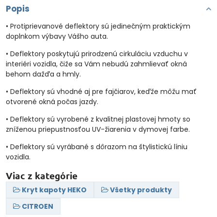
Popis
• Protiprievanové deflektory sú jedinečným praktickým
doplnkom výbavy Vášho auta.
• Deflektory poskytujú prirodzenú cirkuláciu vzduchu v
interiéri vozidla, čiže sa Vám nebudú zahmlievať okná
behom dažďa a hmly.
• Deflektory sú vhodné aj pre fajčiarov, keďže môžu mať
otvorené okná počas jazdy.
• Deflektory sú vyrobené z kvalitnej plastovej hmoty so
zníženou priepustnosťou UV-žiarenia v dymovej farbe.
• Deflektory sú vyrábané s dôrazom na štylistickú líniu
vozidla.
Viac z kategórie
Kryt kapoty HEKO
Všetky produkty
CITROEN