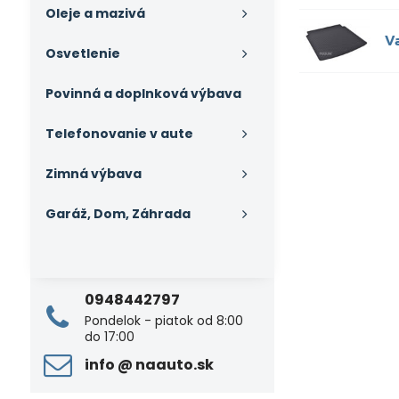
Oleje a mazivá
V
Osvetlenie
Povinná a doplnková výbava
Telefonovanie v aute
Zimná výbava
Garáž, Dom, Záhrada
0948442797
Pondelok - piatok od 8:00
do 17:00
info ​@ naauto​.sk