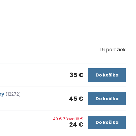
16
položiek
35 €
Do košíka
ry
(12272)
45 €
Do košíka
40 €
Zľava 16 €
Do košíka
24 €