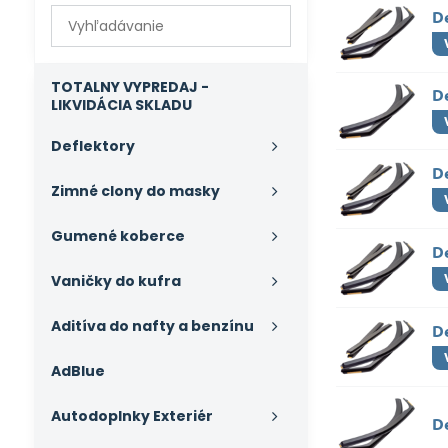
Prehľadať
D
výsledky
filtra
fulltextom
TOTALNY VYPREDAJ -
D
LIKVIDÁCIA SKLADU
Deflektory
D
Zimné clony do masky
Gumené koberce
D
Vaničky do kufra
Aditíva do nafty a benzínu
D
AdBlue
Autodoplnky Exteriér
D