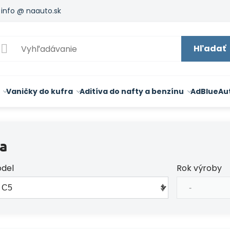
info @ naauto.sk
Hľadať
Vaničky do kufra
Aditíva do nafty a benzínu
AdBlue
Au
a
del
Rok výroby