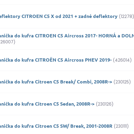
eflektory CITROEN C5 X od 2021 + zadné deflektory
(12278
anička do kufra CITROEN C5 Aircross 2017- HORNÁ a D
426007)
anička do kufra CITROËN C5 Aircross PHEV 2019-
(426014)
anička do kufra Citroen C5 Break/ Combi, 2008R->
(230125)
nička do kufra Citroen C5 Sedan, 2008R->
(230126)
anička do kufra Citroen C5 SW/ Break, 2001-2008R
(230111)