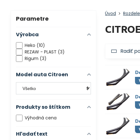
Úvod
Rozdele
Parametre
CITROE
Výrobca
Heko (10)
Radiť p
REZAW - PLAST (3)
Rigum (3)
D
Model auta Citroen
D
Produkty so štítkom
Výhodná cena
D
Hľadať text