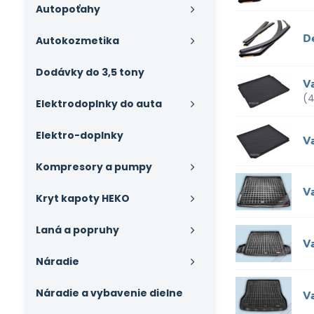
Autopoťahy
D
Autokozmetika
Dodávky do 3,5 tony
V
(
Elektrodoplnky do auta
Elektro-doplnky
V
Kompresory a pumpy
V
Kryt kapoty HEKO
Laná a popruhy
Va
Náradie
Náradie a vybavenie dielne
V