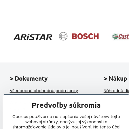
> Dokumenty
> Nákup
Všeobecné obchodné podmienky
Náhradné di
Reklamačný poriadok
Ochrana osobných údajov a poučenie o
Predvoľby súkromia
cookies
Reklamačný formulár
Cookies používame na zlepšenie vašej návštevy tejto
Formulár na odstúpenie od zmluvy
webovej stránky, analýzu jej výkonnosti a
Protokol o prijatí a vybavení reklamácie
zhromažďovanie údajov o jej používaní. Na tento účel