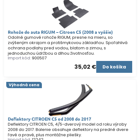
Rohože do auta RIGUM – Citroen C5 (2008 a vyššie)
Odolné gumové rohože RIGUM, presne na mieru, so
zvýšeným okrajom a protišmykovou základňou. Spoľahlivá
ochrana podlahy pred vodou, blatom a zimou, s
jednoduchou údržbou a dlhou životnosťou.
Import kód:
900507
35,02 €
Do košíka
Výhodná cena
Deflektory CITROEN C5 od 2008 do 2017
Deflektory CITROEN C5, 4/5-dverový model od roku výroby
2008 do 2017. Balenie obsahuje deflektory na predné dvere
ľavé a pravé, plus montážne pliešky.
Import kód:
12242