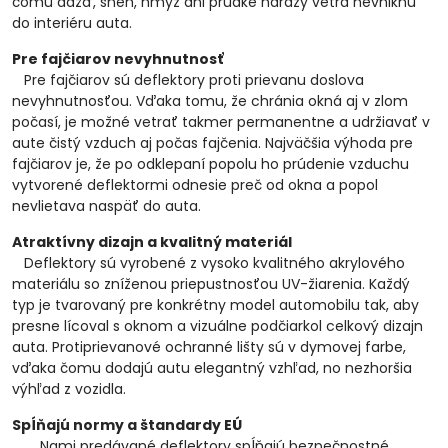
čomu dážď, sneh, hmyz ani prudké nárazy vetra nevniknú
do interiéru auta.
Pre fajčiarov nevyhnutnosť
Pre fajčiarov sú deflektory proti prievanu doslova
nevyhnutnosťou. Vďaka tomu, že chránia okná aj v zlom
počasí, je možné vetrať takmer permanentne a udržiavať v
aute čistý vzduch aj počas fajčenia. Najväčšia výhoda pre
fajčiarov je, že po odklepaní popolu ho prúdenie vzduchu
vytvorené deflektormi odnesie preč od okna a popol
nevlietava naspäť do auta.
Atraktívny dizajn a kvalitný materiál
Deflektory sú vyrobené z vysoko kvalitného akrylového
materiálu so zníženou priepustnosťou UV-žiarenia. Každý
typ je tvarovaný pre konkrétny model automobilu tak, aby
presne lícoval s oknom a vizuálne podčiarkol celkový dizajn
auta. Protiprievanové ochranné lišty sú v dymovej farbe,
vďaka čomu dodajú autu elegantný vzhľad, no nezhoršia
výhľad z vozidla.
Spĺňajú normy a štandardy EÚ
Nami predávané deflektory spĺňajú bezpečnostné