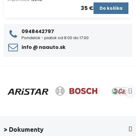
35 €
Do košíka
0948442797
Pondelok - piatok od 8:00 do 17:00
info ​@ naauto​.sk
> Dokumenty