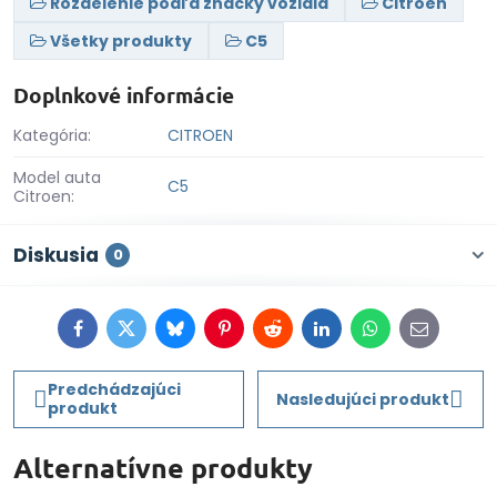
Rozdelenie podľa značky vozidla
Citroen
Všetky produkty
C5
Doplnkové informácie
Kategória:
CITROEN
Model auta
C5
Citroen:
Diskusia
0
Facebook
Twitter
Bluesky
Pinterest
Reddit
LinkedIn
WhatsApp
E-
mail
Predchádzajúci
Nasledujúci produkt
produkt
Alternatívne produkty