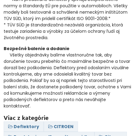
normy a štandardy EÚ pre použitie v automobiloch. Všetky
modely boli testované a schválené nemeckým inštitútom
TÜV SÜD, ktorý im pridelil certifikát ISO 9001-2008.*
* TÜV SÜD je štandardizačná nezávislá organizácia, ktorá
testuje zariadenia a výrobky za účelom ochrany ľudí aj
životného prostredia.
Bezpečné balenie a dodanie
Všetky objednávky balíme vlastnoručne tak, aby
doručenie tovaru prebehlo čo maximálne bezpečne a tovar
dorazil bez poškodenia. Deflektory pred odoslaním vizuálne
kontrolujeme, aby sme odosielali kvalitný tovar bez
poškodenia. Pokiaľ by sa aj napriek tejto starostlivosti pri
balení stalo, že dostanete poškodený tovar, ochotne s Vami
od komunikujeme možnosti reklamácie a výmeny
poškodených deflektorov a preto nás neváhajte
kontaktovať.
Viac z kategórie
Deflektory
CITROEN