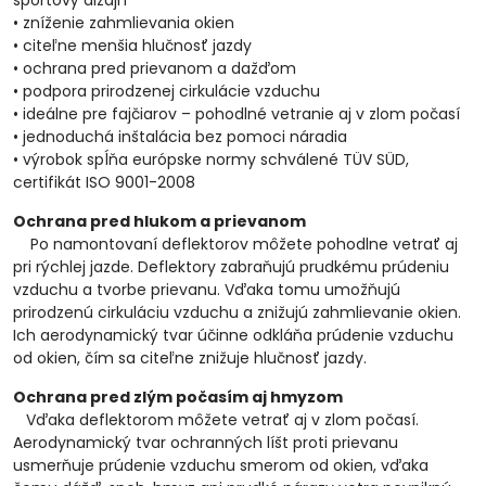
športový dizajn
• zníženie zahmlievania okien
• citeľne menšia hlučnosť jazdy
• ochrana pred prievanom a dažďom
• podpora prirodzenej cirkulácie vzduchu
• ideálne pre fajčiarov – pohodlné vetranie aj v zlom počasí
• jednoduchá inštalácia bez pomoci náradia
• výrobok spĺňa európske normy schválené TÜV SÜD,
certifikát ISO 9001-2008
Ochrana pred hlukom a prievanom
Po namontovaní deflektorov môžete pohodlne vetrať aj
pri rýchlej jazde. Deflektory zabraňujú prudkému prúdeniu
vzduchu a tvorbe prievanu. Vďaka tomu umožňujú
prirodzenú cirkuláciu vzduchu a znižujú zahmlievanie okien.
Ich aerodynamický tvar účinne odkláňa prúdenie vzduchu
od okien, čím sa citeľne znižuje hlučnosť jazdy.
Ochrana pred zlým počasím aj hmyzom
Vďaka deflektorom môžete vetrať aj v zlom počasí.
Aerodynamický tvar ochranných líšt proti prievanu
usmerňuje prúdenie vzduchu smerom od okien, vďaka