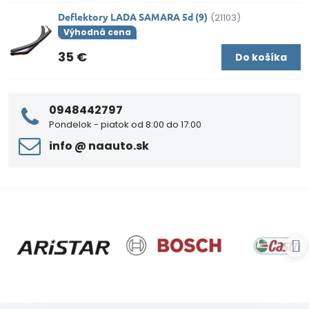
Deflektory LADA SAMARA 5d (9)
(21103)
Výhodná cena
35 €
Do košíka
0948442797
Pondelok - piatok od 8:00 do 17:00
info ​@ naauto​.sk