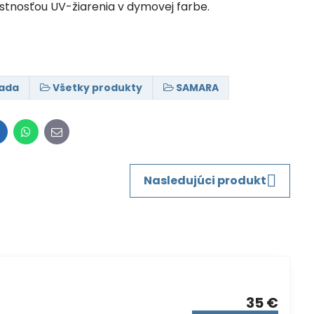
ustnosťou UV-žiarenia v dymovej farbe.
ada
Všetky produkty
SAMARA
inkedIn
WhatsApp
E-
mail
Nasledujúci produkt
35 €