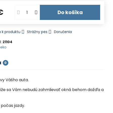
€
Do košíka
 k produktu
Strážny pes
Doručenia
d:
21104
Heko
a
0
vy Vášho auta.
la, čiže sa Vám nebudú zahmlievať okná behom dažďa a
 počas jazdy.