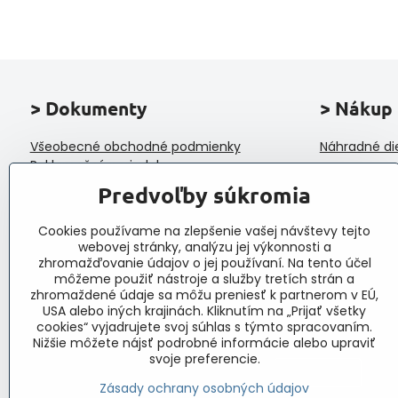
> Dokumenty
> Nákup
Všeobecné obchodné podmienky
Náhradné di
Reklamačný poriadok
Ochrana osobných údajov a poučenie o
Predvoľby súkromia
cookies
Reklamačný formulár
Cookies používame na zlepšenie vašej návštevy tejto
Formulár na odstúpenie od zmluvy
webovej stránky, analýzu jej výkonnosti a
Protokol o prijatí a vybavení reklamácie
zhromažďovanie údajov o jej používaní. Na tento účel
Veľkoobchod
môžeme použiť nástroje a služby tretích strán a
zhromaždené údaje sa môžu preniesť k partnerom v EÚ,
USA alebo iných krajinách. Kliknutím na „Prijať všetky
cookies“ vyjadrujete svoj súhlas s týmto spracovaním.
Nižšie môžete nájsť podrobné informácie alebo upraviť
svoje preferencie.
Zásady ochrany osobných údajov