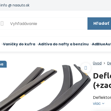
info @ naauto.sk
Hľadať
Vaničky do kufra
Aditíva do nafty a benzínu
AdBlue
Au
Úvod
De
na
Def
(+za
Deflekto
viac