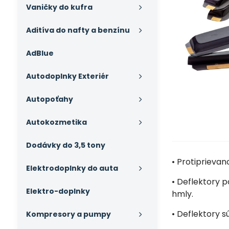
Vaničky do kufra
Aditíva do nafty a benzínu
AdBlue
Autodoplnky Exteriér
Autopoťahy
Autokozmetika
Dodávky do 3,5 tony
• Protiprieva
Elektrodoplnky do auta
• Deflektory p
Elektro-doplnky
hmly.
• Deflektory 
Kompresory a pumpy