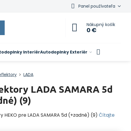
Panel používateľa
Nákupný košík
0 €
todoplnky Interiér
Autodoplnky Exteriér
flektory
LADA
lektory LADA SAMARA 5d
dné) (9)
ry HEKO pre LADA SAMARA 5d (+zadné) (9)
Čítajte