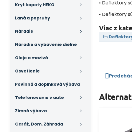
• Deflektory s
Kryt kapoty HEKO
• Deflektory s
Laná a popruhy
Viac z kat
Náradie
Deflektor
Náradie a vybavenie dielne
Oleje a mazivá
Osvetlenie
Predchád
Povinná a doplnková výbava
Alterna
Telefonovanie v aute
Zimná výbava
Garáž, Dom, Záhrada