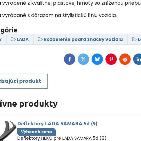
ú vyrobené z kvalitnej plastovej hmoty so zníženou priep
ú vyrábané s dôrazom na štylistickú líniu vozidla.
egórie
y
LADA
Rozdelenie podľa značky vozidla
L
Facebook
Twitter
Bluesky
Pinterest
Reddit
L
zajúci produkt
tívne produkty
Deflektory LADA SAMARA 5d (9)
Výhodná cena
Deflektory HEKO pre LADA SAMARA 5d (9)