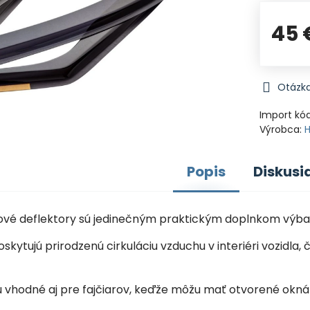
45 
Otázka
Import kó
Výrobca:
Popis
Diskusi
nové deflektory sú jedinečným praktickým doplnkom výba
oskytujú prirodzenú cirkuláciu vzduchu v interiéri vozid
sú vhodné aj pre fajčiarov, keďže môžu mať otvorené okná