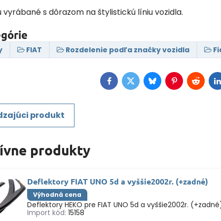
ú vyrábané s dôrazom na štylistickú líniu vozidla.
egórie
y
FIAT
Rozdelenie podľa značky vozidla
Fi
Facebook
Twitter
Bluesky
Pinterest
Reddit
L
zajúci produkt
tívne produkty
Deflektory FIAT UNO 5d a vyššie2002r. (+zadné)
Výhodná cena
Deflektory HEKO pre FIAT UNO 5d a vyššie2002r. (+zadné
Import kód:
15158