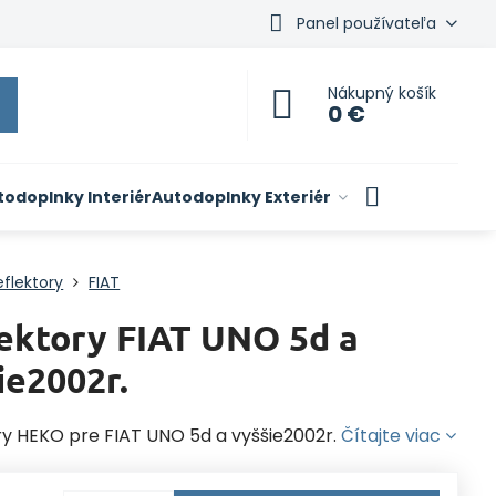
Panel používateľa
Nákupný košík
0 €
todoplnky Interiér
Autodoplnky Exteriér
flektory
FIAT
ektory FIAT UNO 5d a
ie2002r.
ry HEKO pre FIAT UNO 5d a vyššie2002r.
Čítajte viac