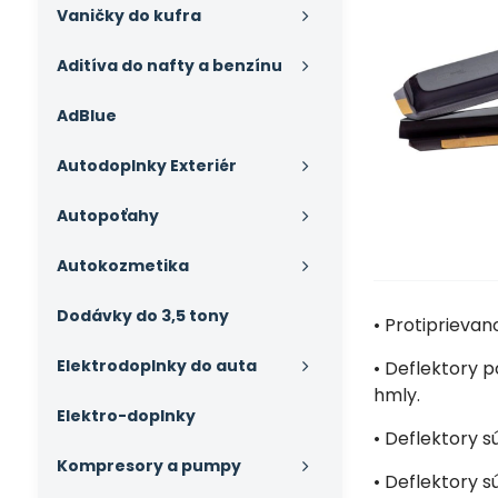
Vaničky do kufra
Aditíva do nafty a benzínu
AdBlue
Autodoplnky Exteriér
Autopoťahy
Autokozmetika
Dodávky do 3,5 tony
• Protiprieva
Elektrodoplnky do auta
• Deflektory p
hmly.
Elektro-doplnky
• Deflektory 
Kompresory a pumpy
• Deflektory s