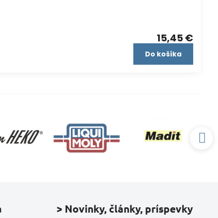
15,45 €
Do košíka
a
> Novinky, články, príspevky