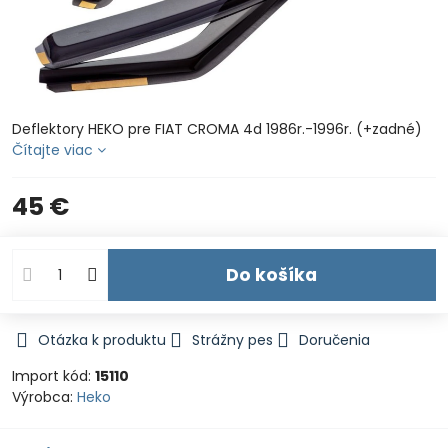
Deflektory HEKO pre FIAT CROMA 4d 1986r.-1996r. (+zadné)
Čítajte viac
45 €
Do košíka
Otázka k produktu
Strážny pes
Doručenia
Import kód:
15110
Výrobca:
Heko