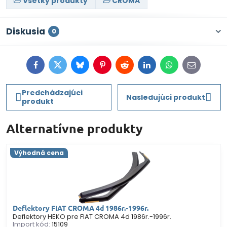
Všetky produkty
CROMA
Diskusia
0
Facebook
Twitter
Bluesky
Pinterest
Reddit
LinkedIn
WhatsApp
E-
mail
Predchádzajúci
Nasledujúci produkt
produkt
Alternatívne produkty
Výhodná cena
Deflektory FIAT CROMA 4d 1986r.-1996r.
Deflektory HEKO pre FIAT CROMA 4d 1986r.-1996r.
Import kód:
15109