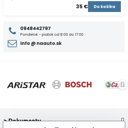
35 €
Do košíka
0948442797
Pondelok - piatok od 8:00 do 17:00
info ​@ naauto​.sk
> Dokumenty