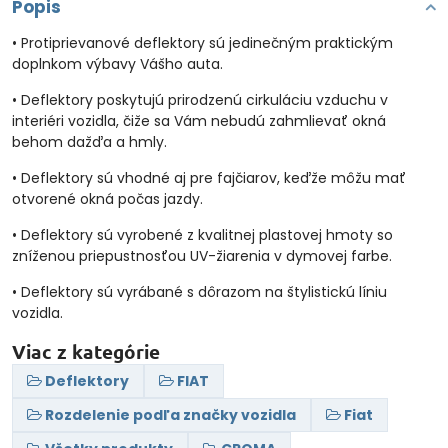
Popis
• Protiprievanové deflektory sú jedinečným praktickým
doplnkom výbavy Vášho auta.
• Deflektory poskytujú prirodzenú cirkuláciu vzduchu v
interiéri vozidla, čiže sa Vám nebudú zahmlievať okná
behom dažďa a hmly.
• Deflektory sú vhodné aj pre fajčiarov, keďže môžu mať
otvorené okná počas jazdy.
• Deflektory sú vyrobené z kvalitnej plastovej hmoty so
zníženou priepustnosťou UV-žiarenia v dymovej farbe.
• Deflektory sú vyrábané s dôrazom na štylistickú líniu
vozidla.
Viac z kategórie
Deflektory
FIAT
Rozdelenie podľa značky vozidla
Fiat