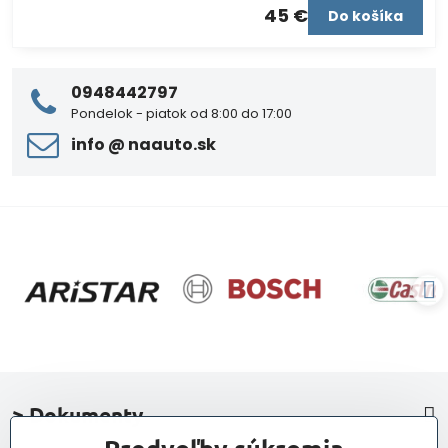
45 €
Do košíka
0948442797
Pondelok - piatok od 8:00 do 17:00
info ​@ naauto​.sk
> Dokumenty