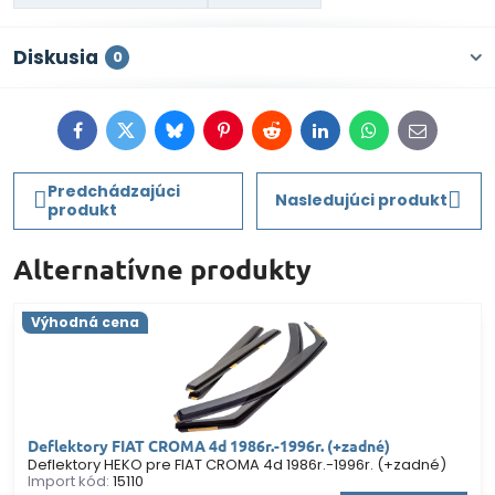
Diskusia
0
Facebook
Twitter
Bluesky
Pinterest
Reddit
LinkedIn
WhatsApp
E-
mail
Predchádzajúci
Nasledujúci produkt
produkt
Alternatívne produkty
Výhodná cena
Deflektory FIAT CROMA 4d 1986r.-1996r. (+zadné)
Deflektory HEKO pre FIAT CROMA 4d 1986r.-1996r. (+zadné)
Import kód:
15110