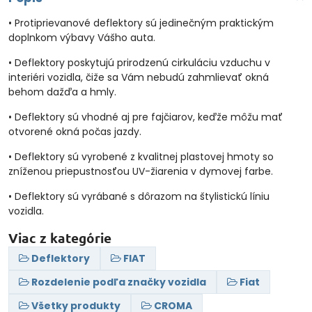
• Protiprievanové deflektory sú jedinečným praktickým
doplnkom výbavy Vášho auta.
• Deflektory poskytujú prirodzenú cirkuláciu vzduchu v
interiéri vozidla, čiže sa Vám nebudú zahmlievať okná
behom dažďa a hmly.
• Deflektory sú vhodné aj pre fajčiarov, keďže môžu mať
otvorené okná počas jazdy.
• Deflektory sú vyrobené z kvalitnej plastovej hmoty so
zníženou priepustnosťou UV-žiarenia v dymovej farbe.
• Deflektory sú vyrábané s dôrazom na štylistickú líniu
vozidla.
Viac z kategórie
Deflektory
FIAT
Rozdelenie podľa značky vozidla
Fiat
Všetky produkty
CROMA