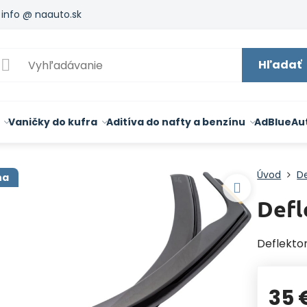
info @ naauto.sk
Hľadať
Vaničky do kufra
Aditíva do nafty a benzínu
AdBlue
Au
Úvod
De
na
Defl
Deflekto
35 