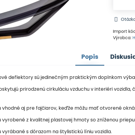
Otázka
Import kó
Výrobca:
Popis
Diskusi
nové deflektory sú jedinečným praktickým doplnkom výba
oskytujú prirodzenú cirkuláciu vzduchu v interiéri vozid
sú vhodné aj pre fajčiarov, keďže môžu mať otvorené okná
ú vyrobené z kvalitnej plastovej hmoty so zníženou priep
ú vyrábané s dôrazom na štylistickú líniu vozidla.