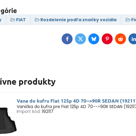
egórie
y
FIAT
Rozdelenie podľa značky vozidla
Fi
Facebook
Twitter
Bluesky
Pinterest
Reddit
L
tívne produkty
Vana do kufru Fiat 125p 4D 70-->90R SEDAN (19211
Vanička do kufra pre Fiat 125p 4D 70-->90R SEDAN (19211
Import kód:
192117