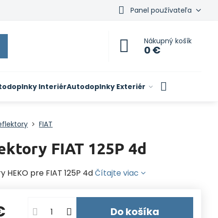
Panel používateľa
Nákupný košík
0 €
todoplnky Interiér
Autodoplnky Exteriér
flektory
FIAT
ektory FIAT 125P 4d
ry HEKO pre FIAT 125P 4d
Čítajte viac
€
Do košíka