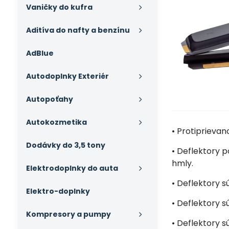
Vaničky do kufra
Aditíva do nafty a benzínu
AdBlue
Autodoplnky Exteriér
Autopoťahy
Autokozmetika
• Protiprieva
Dodávky do 3,5 tony
• Deflektory p
hmly.
Elektrodoplnky do auta
• Deflektory 
Elektro-doplnky
• Deflektory s
Kompresory a pumpy
• Deflektory s