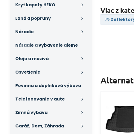
Kryt kapoty HEKO
Viac z kat
Laná a popruhy
Deflektor
Náradie
Náradie a vybavenie dielne
Oleje a mazivá
Osvetlenie
Alterna
Povinná a doplnková výbava
Telefonovanie v aute
Zimná výbava
Garáž, Dom, Záhrada