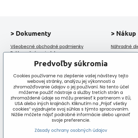
> Dokumenty
> Nákup
Všeobecné obchodné podmienky
Náhradné di
Reklamačný poriadok
Ochrana osobných údajov a poučenie o
Predvoľby súkromia
cookies
Reklamačný formulár
Cookies používame na zlepšenie vašej návštevy tejto
Formulár na odstúpenie od zmluvy
webovej stránky, analýzu jej výkonnosti a
Protokol o prijatí a vybavení reklamácie
zhromažďovanie údajov o jej používaní. Na tento účel
Veľkoobchod
môžeme použiť nástroje a služby tretích strán a
zhromaždené údaje sa môžu preniesť k partnerom v EÚ,
USA alebo iných krajinách. Kliknutím na „Prijať všetky
cookies“ vyjadrujete svoj súhlas s týmto spracovaním.
Nižšie môžete nájsť podrobné informácie alebo upraviť
svoje preferencie.
Zásady ochrany osobných údajov