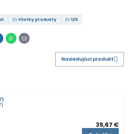
at
Všetky produkty
125
inkedIn
WhatsApp
E-
mail
Nasledujúci produkt
7)
7)
35,67 €