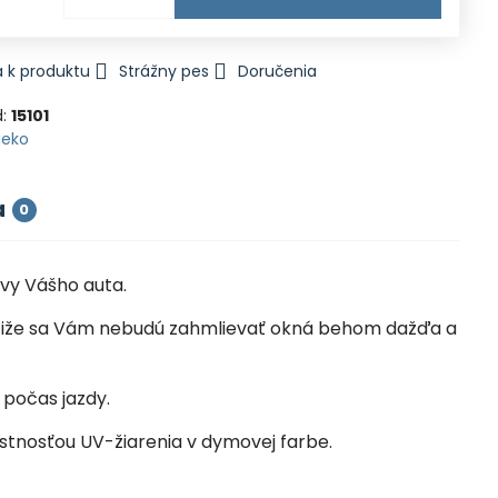
 k produktu
Strážny pes
Doručenia
d:
15101
Heko
a
0
vy Vášho auta.
la, čiže sa Vám nebudú zahmlievať okná behom dažďa a
 počas jazdy.
ustnosťou UV-žiarenia v dymovej farbe.