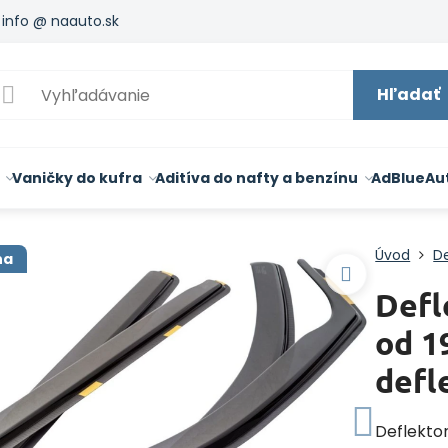
info @ naauto.sk
Hľadať
Vaničky do kufra
Aditíva do nafty a benzínu
AdBlue
Au
Úvod
De
na
Defl
od 1
defl
Deflekto