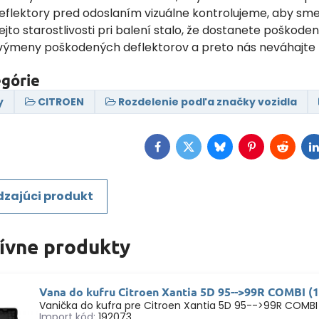
flektory pred odoslaním vizuálne kontrolujeme, aby sme o
tejto starostlivosti pri balení stalo, že dostanete pošk
výmeny poškodených deflektorov a preto nás neváhajte 
egórie
y
CITROEN
Rozdelenie podľa značky vozidla
Facebook
Twitter
Bluesky
Pinterest
Reddit
L
zajúci produkt
tívne produkty
Vana do kufru Citroen Xantia 5D 95-->99R COMBI (
Vanička do kufra pre Citroen Xantia 5D 95-->99R COMBI
Import kód:
192073