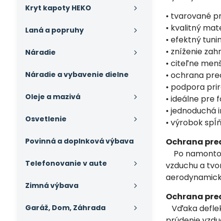
Kryt kapoty HEKO
• tvarované p
• kvalitný mat
Laná a popruhy
• efektný tun
• zníženie zah
Náradie
• citeľne menš
Náradie a vybavenie dielne
• ochrana pr
• podpora pri
Oleje a mazivá
• ideálne pre 
• jednoduchá 
Osvetlenie
• výrobok spĺ
Povinná a doplnková výbava
Ochrana pre
Po namontovan
Telefonovanie v aute
vzduchu a tvo
aerodynamický 
Zimná výbava
Ochrana pre
Garáž, Dom, Záhrada
Vďaka deflekt
prúdenie vzdu