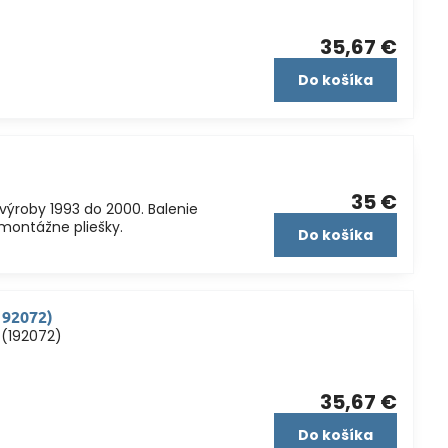
35,67 €
Do košíka
35 €
výroby 1993 do 2000. Balenie
 montážne pliešky.
Do košíka
192072)
 (192072)
35,67 €
Do košíka