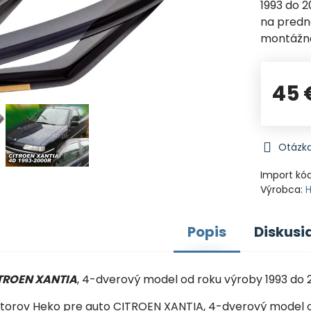
1993 do 2
na predn
montážne
45 
Otázka
Import kó
Výrobca:
Popis
Diskusi
ITROEN XANTIA
, 4-dverový model od roku výroby 1993 do 
torov Heko pre auto CITROEN XANTIA, 4-dverový model od