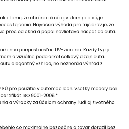
ka tomu, že chránia okná aj v zlom počasí, je
as fajčenia. Najväčšia výhoda pre fajčiarov je, že
e preč od okna a popol nevlietava naspäť do auta.
níženou priepustnosťou UV-žiarenia. Každý typ je
nom a vizuálne podčiarkol celkový dizajn auta.
autu elegantný vzhľad, no nezhoršia výhľad z
Ú pre použitie v automobiloch. Všetky modely boli
certifikát ISO 9001-2008.*
denia a výrobky za účelom ochrany ľudí aj životného
ebehlo čo maximálne bezpečne a tovar dorazil bez