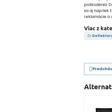
poškodenia. De
sa aj napriek 
reklamácie a 
Viac z kat
Deflektor
Predchád
Alterna