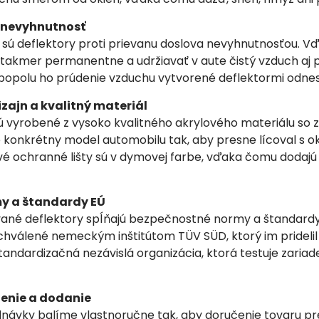
v nevyhnutnosť
sú deflektory proti prievanu doslova nevyhnutnosťou. Vďa
akmer permanentne a udržiavať v aute čistý vzduch aj poč
popolu ho prúdenie vzduchu vytvorené deflektormi odnesi
izajn a kvalitný materiál
 vyrobené z vysoko kvalitného akrylového materiálu so z
 konkrétny model automobilu tak, aby presne lícoval s ok
vé ochranné lišty sú v dymovej farbe, vďaka čomu dodajú 
y a štandardy EÚ
é deflektory spĺňajú bezpečnostné normy a štandardy E
chválené nemeckým inštitútom TÜV SÜD, ktorý im pridelil 
tandardizačná nezávislá organizácia, ktorá testuje zaria
enie a dodanie
ávky balíme vlastnoručne tak, aby doručenie tovaru pr