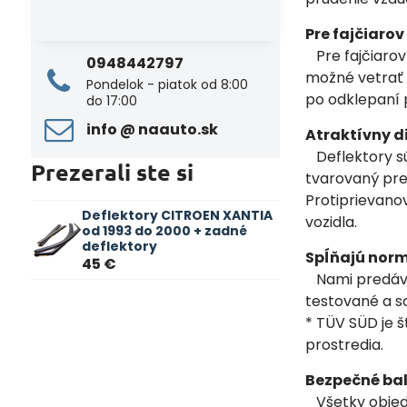
Pre fajčiaro
Pre fajčiarov 
0948442797
možné vetrať t
Pondelok - piatok od 8:00
po odklepaní 
do 17:00
info ​@ naauto​.sk
Atraktívny d
Deflektory sú
Prezerali ste si
tvarovaný pre
Protiprievano
Deflektory CITROEN XANTIA
vozidla.
od 1993 do 2000 + zadné
deflektory
Spĺňajú norm
45 €
Nami predávan
testované a s
* TÜV SÜD je š
prostredia.
Bezpečné bal
Všetky objedn