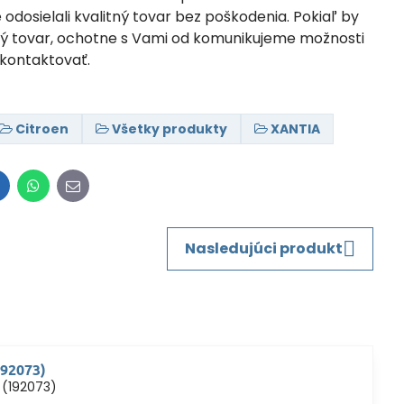
dosielali kvalitný tovar bez poškodenia. Pokiaľ by
odený tovar, ochotne s Vami od komunikujeme možnosti
kontaktovať.
Citroen
Všetky produkty
XANTIA
inkedIn
WhatsApp
E-
mail
Nasledujúci produkt
192073)
 (192073)