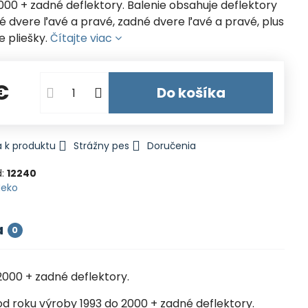
000 + zadné deflektory. Balenie obsahuje deflektory
é dvere ľavé a pravé, zadné dvere ľavé a pravé, plus
 pliešky.
Čítajte viac
€
Do košíka
 k produktu
Strážny pes
Doručenia
d:
12240
Heko
a
0
2000 + zadné deflektory.
 roku výroby 1993 do 2000 + zadné deflektory.