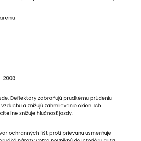
iareniu
1-2008
zde. Deflektory zabraňujú prudkému prúdeniu
vzduchu a znižujú zahmlievanie okien. Ich
teľne znižuje hlučnosť jazdy.
ar ochranných líšt proti prievanu usmerňuje
udké nárazy vetra nevniknú do interiéru auta.