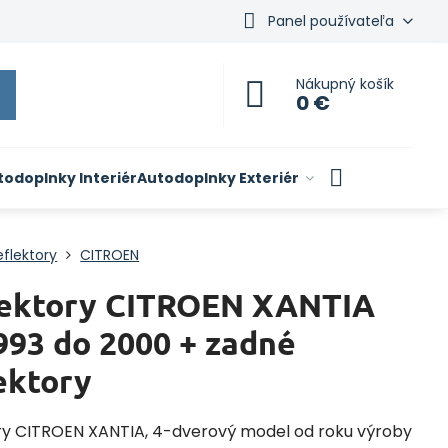
Panel používateľa
Nákupný košík
0 €
todoplnky Interiér
Autodoplnky Exteriér
flektory
CITROEN
ektory CITROEN XANTIA
993 do 2000 + zadné
ektory
ry CITROEN XANTIA, 4-dverový model od roku výroby