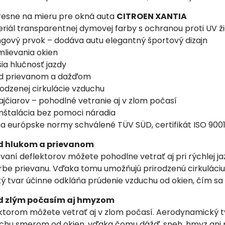
resne na mieru pre okná auta
CITROEN XANTIA
eriál transparentnej dymovej farby s ochranou proti UV ž
ingový prvok – dodáva autu elegantný športový dizajn
mlievania okien
ia hlučnosť jazdy
ed prievanom a dažďom
rodzenej cirkulácie vzduchu
fajčiarov – pohodlné vetranie aj v zlom počasí
inštalácia bez pomoci náradia
ňa európske normy schválené TÜV SÜD, certifikát ISO 900
d hlukom a prievanom
í deflektorov môžete pohodlne vetrať aj pri rýchlej ja
rbe prievanu. Vďaka tomu umožňujú prirodzenú cirkuláciu 
tvar účinne odkláňa prúdenie vzduchu od okien, čím sa ci
d zlým počasím aj hmyzom
orom môžete vetrať aj v zlom počasí. Aerodynamický tv
chu smerom od okien, vďaka čomu dážď, sneh, hmyz ani pr