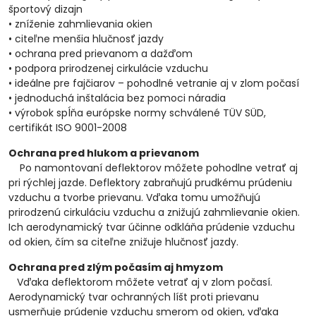
športový dizajn
• zníženie zahmlievania okien
• citeľne menšia hlučnosť jazdy
• ochrana pred prievanom a dažďom
• podpora prirodzenej cirkulácie vzduchu
• ideálne pre fajčiarov – pohodlné vetranie aj v zlom počasí
• jednoduchá inštalácia bez pomoci náradia
• výrobok spĺňa európske normy schválené TÜV SÜD,
certifikát ISO 9001-2008
Ochrana pred hlukom a prievanom
Po namontovaní deflektorov môžete pohodlne vetrať aj
pri rýchlej jazde. Deflektory zabraňujú prudkému prúdeniu
vzduchu a tvorbe prievanu. Vďaka tomu umožňujú
prirodzenú cirkuláciu vzduchu a znižujú zahmlievanie okien.
Ich aerodynamický tvar účinne odkláňa prúdenie vzduchu
od okien, čím sa citeľne znižuje hlučnosť jazdy.
Ochrana pred zlým počasím aj hmyzom
Vďaka deflektorom môžete vetrať aj v zlom počasí.
Aerodynamický tvar ochranných líšt proti prievanu
usmerňuje prúdenie vzduchu smerom od okien, vďaka