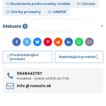
Rozdelenie podľa značky vozidla
Citroen
Všetky produkty
JUMPER
Diskusia
0
Facebook
Twitter
Bluesky
Pinterest
Reddit
LinkedIn
WhatsApp
E-
mail
Predchádzajúci
Nasledujúci produkt
produkt
0948442797
Pondelok - piatok od 8:00 do 17:00
info ​@ naauto​.sk