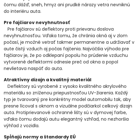
čomu dážď, sneh, hmyz ani prudké nárazy vetra nevniknú
do interiéru auta.
Pre fajčiarov nevyhnutnosť
Pre fajčiarov sú deflektory proti prievanu doslova
nevyhnutnosťou. Vďaka tomu, že chránia okná aj v zlom
počasí, je možné vetrať takmer permanentne a udržiavať v
aute čistý vzduch aj počas fajčenia. Najväčšia výhoda pre
fajčiarov je, že po odklepaní popolu ho prúdenie vzduchu
vytvorené deflektormi odnesie preč od okna a popol
nevlietava naspäť do auta.
Atraktívny dizajn a kvalitný materiál
Deflektory sú vyrobené z vysoko kvalitného akrylového
materiálu so zníženou priepustnosťou UV-žiarenia. Každý
typ je tvarovaný pre konkrétny model automobilu tak, aby
presne lícoval s oknom a vizuálne podčiarkol celkový dizajn
auta. Protiprievanové ochranné lišty sú v dymovej farbe,
vďaka čomu dodajú autu elegantný vzhľad, no nezhoršia
výhľad z vozidla.
Spĺňajú normy a štandardy EÚ