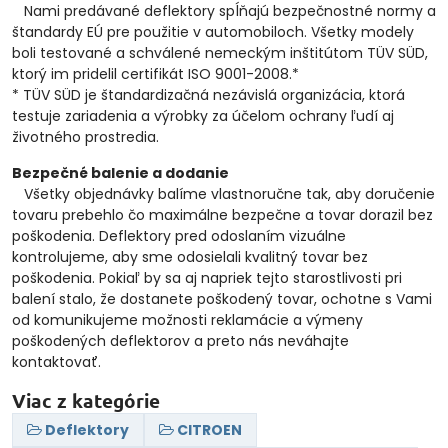
Nami predávané deflektory spĺňajú bezpečnostné normy a
štandardy EÚ pre použitie v automobiloch. Všetky modely
boli testované a schválené nemeckým inštitútom TÜV SÜD,
ktorý im pridelil certifikát ISO 9001-2008.*
* TÜV SÜD je štandardizačná nezávislá organizácia, ktorá
testuje zariadenia a výrobky za účelom ochrany ľudí aj
životného prostredia.
Bezpečné balenie a dodanie
Všetky objednávky balíme vlastnoručne tak, aby doručenie
tovaru prebehlo čo maximálne bezpečne a tovar dorazil bez
poškodenia. Deflektory pred odoslaním vizuálne
kontrolujeme, aby sme odosielali kvalitný tovar bez
poškodenia. Pokiaľ by sa aj napriek tejto starostlivosti pri
balení stalo, že dostanete poškodený tovar, ochotne s Vami
od komunikujeme možnosti reklamácie a výmeny
poškodených deflektorov a preto nás neváhajte
kontaktovať.
Viac z kategórie
Deflektory
CITROEN