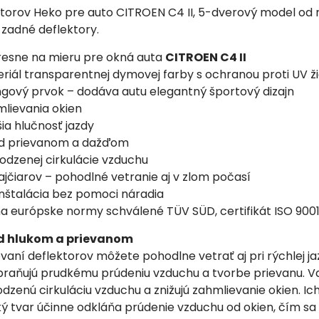
torov Heko pre auto CITROEN C4 II, 5-dverový model od 
 zadné deflektory.
resne na mieru pre okná auta
CITROEN C4 II
eriál transparentnej dymovej farby s ochranou proti UV ž
ingový prvok – dodáva autu elegantný športový dizajn
mlievania okien
ia hlučnosť jazdy
ed prievanom a dažďom
rodzenej cirkulácie vzduchu
fajčiarov – pohodlné vetranie aj v zlom počasí
inštalácia bez pomoci náradia
ňa európske normy schválené TÜV SÜD, certifikát ISO 900
d hlukom a prievanom
í deflektorov môžete pohodlne vetrať aj pri rýchlej ja
braňujú prudkému prúdeniu vzduchu a tvorbe prievanu. 
dzenú cirkuláciu vzduchu a znižujú zahmlievanie okien. Ic
 tvar účinne odkláňa prúdenie vzduchu od okien, čím sa 