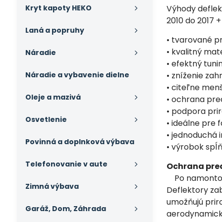
Kryt kapoty HEKO
Výhody deflek
2010 do 2017 +
Laná a popruhy
• tvarované p
• kvalitný mat
Náradie
• efektný tun
Náradie a vybavenie dielne
• zníženie zah
• citeľne menš
Oleje a mazivá
• ochrana pr
• podpora pri
Osvetlenie
• ideálne pre 
• jednoduchá 
Povinná a doplnková výbava
• výrobok spĺ
Telefonovanie v aute
Ochrana pre
Po namontovan
Zimná výbava
Deflektory za
umožňujú priro
Garáž, Dom, Záhrada
aerodynamický