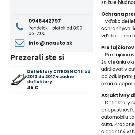
znižuje hlučnos
Ochrana pre
0948442797
Vďaka deflekt
Pondelok - piatok od 8:00
ochranných lí
do 17:00
vďaka čomu dá
info ​@ naauto​.sk
Pre fajčiaro
Pre fajčiarov
Prezerali ste si
že chránia ok
udržiavať v au
Deflektory CITROEN C4 II od
po odklepaní 
2010 do 2017 + zadné
deflektory
okna a popol 
45 €
Atraktívny d
Deflektory sú
priepustnosťo
automobilu tak
auta. Protipr
elegantný vzhľ