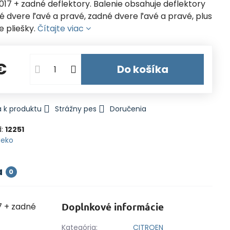
017 + zadné deflektory. Balenie obsahuje deflektory
é dvere ľavé a pravé, zadné dvere ľavé a pravé, plus
 pliešky.
Čítajte viac
€
Do košíka
 k produktu
Strážny pes
Doručenia
d:
12251
Heko
a
0
Doplnkové informácie
7 + zadné
Kategória:
CITROEN