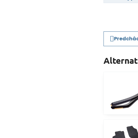
Predchád
Alterna