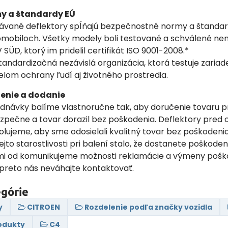
y a štandardy EÚ
né deflektory spĺňajú bezpečnostné normy a štandar
tomobiloch. Všetky modely boli testované a schválené 
 SÜD, ktorý im pridelil certifikát ISO 9001-2008.*
tandardizačná nezávislá organizácia, ktorá testuje zariad
elom ochrany ľudí aj životného prostredia.
enie a dodanie
ávky balíme vlastnoručne tak, aby doručenie tovaru p
pečne a tovar dorazil bez poškodenia. Deflektory pred
olujeme, aby sme odosielali kvalitný tovar bez poškodenia
tejto starostlivosti pri balení stalo, že dostanete poškoden
mi od komunikujeme možnosti reklamácie a výmeny poš
 preto nás neváhajte kontaktovať.
egórie
y
CITROEN
Rozdelenie podľa značky vozidla
odukty
C4