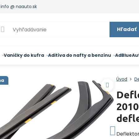
info @ naauto.sk
Hľadať
Vaničky do kufra
Aditíva do nafty a benzínu
AdBlue
Au
Úvod
De
na
Defl
2010
defl
Deflekto