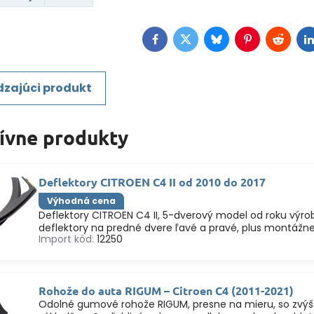
Facebook
Twitter
Bluesky
Pinterest
Reddit
L
zajúci produkt
tívne produkty
Deflektory CITROEN C4 II od 2010 do 2017
Výhodná cena
Deflektory CITROEN C4 II, 5-dverový model od roku výrob
deflektory na predné dvere ľavé a pravé, plus montážne 
Import kód:
12250
Rohože do auta RIGUM – Citroen C4 (2011-2021)
Odolné gumové rohože RIGUM, presne na mieru, so zvý