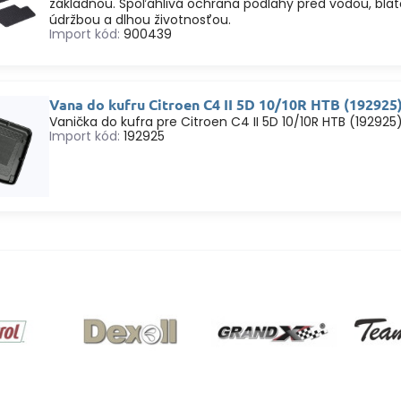
základňou. Spoľahlivá ochrana podlahy pred vodou, bl
údržbou a dlhou životnosťou.
Import kód:
900439
Vana do kufru Citroen C4 II 5D 10/10R HTB (192925
Vanička do kufra pre Citroen C4 II 5D 10/10R HTB (192925
Import kód:
192925