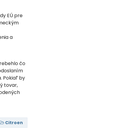
dy EÚ pre
nemeckým
enia a
rebehlo čo
 odoslaním
. Pokiaľ by
ý tovar,
kodených
Citroen