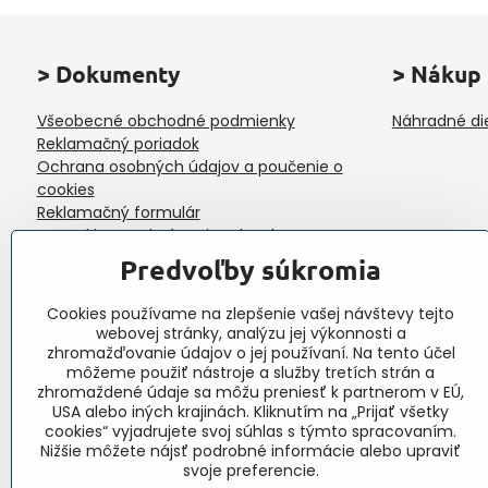
> Dokumenty
> Nákup
Všeobecné obchodné podmienky
Náhradné di
Reklamačný poriadok
Ochrana osobných údajov a poučenie o
cookies
Reklamačný formulár
Formulár na odstúpenie od zmluvy
Protokol o prijatí a vybavení reklamácie
Predvoľby súkromia
Veľkoobchod
Cookies používame na zlepšenie vašej návštevy tejto
webovej stránky, analýzu jej výkonnosti a
zhromažďovanie údajov o jej používaní. Na tento účel
môžeme použiť nástroje a služby tretích strán a
zhromaždené údaje sa môžu preniesť k partnerom v EÚ,
USA alebo iných krajinách. Kliknutím na „Prijať všetky
cookies“ vyjadrujete svoj súhlas s týmto spracovaním.
Nižšie môžete nájsť podrobné informácie alebo upraviť
svoje preferencie.