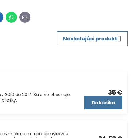
inkedIn
WhatsApp
E-
mail
Nasledujúci produkt
35 €
y 2010 do 2017. Balenie obsahuje
pliešky.
Do košíka
šeným okrajom a protišmykovou