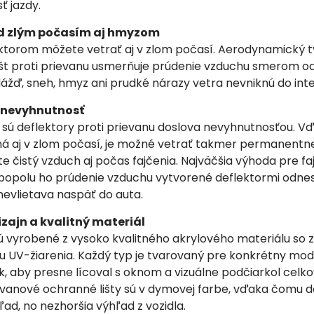
ť jazdy.
d zlým počasím aj hmyzom
orom môžete vetrať aj v zlom počasí. Aerodynamický t
št proti prievanu usmerňuje prúdenie vzduchu smerom od
žď, sneh, hmyz ani prudké nárazy vetra nevniknú do inter
v nevyhnutnosť
 sú deflektory proti prievanu doslova nevyhnutnosťou. V
ná aj v zlom počasí, je možné vetrať takmer permanentn
te čistý vzduch aj počas fajčenia. Najväčšia výhoda pre faj
popolu ho prúdenie vzduchu vytvorené deflektormi odnes
nevlietava naspäť do auta.
izajn a kvalitný materiál
 vyrobené z vysoko kvalitného akrylového materiálu so 
u UV-žiarenia. Každý typ je tvarovaný pre konkrétny mod
, aby presne lícoval s oknom a vizuálne podčiarkol celko
ievanové ochranné lišty sú v dymovej farbe, vďaka čomu d
ad, no nezhoršia výhľad z vozidla.