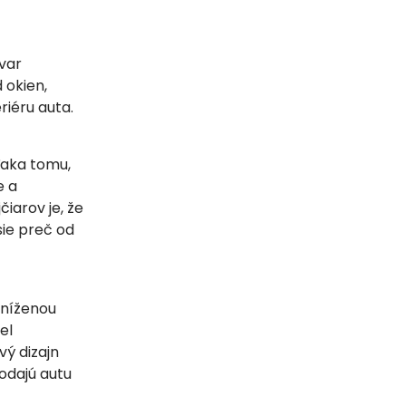
var
 okien,
iéru auta.
ďaka tomu,
e a
čiarov je, že
ie preč od
zníženou
el
vý dizajn
odajú autu