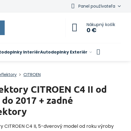
Panel používateľa
Nákupný košík
0 €
todoplnky Interiér
Autodoplnky Exteriér
flektory
CITROEN
ektory CITROEN C4 II od
 do 2017 + zadné
ektory
ry CITROEN C4 II, 5-dverový model od roku výroby