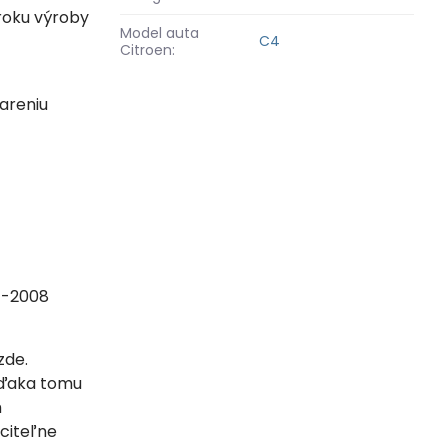
roku výroby
Model auta
C4
Citroen:
iareniu
1-2008
zde.
Vďaka tomu
h
citeľne