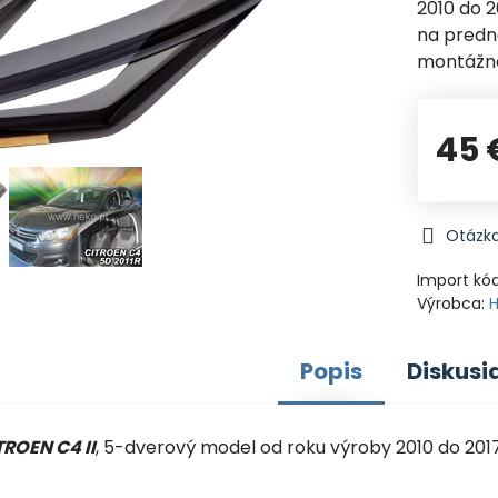
2010 do 2
na predn
montážne
45 
Otázka
Import kó
Výrobca:
Popis
Diskusi
TROEN C4 II
, 5-dverový model od roku výroby 2010 do 201