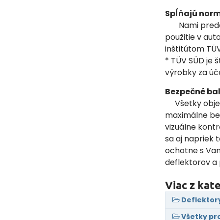
Spĺňajú norm
Nami predáva
použitie v au
inštitútom TÜV
* TÜV SÜD je š
výrobky za úč
Bezpečné bal
Všetky objedn
maximálne bez
vizuálne kontr
sa aj napriek 
ochotne s Va
deflektorov a
Viac z kat
Deflektor
Všetky pr