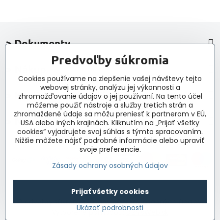
> Dokumenty
Predvoľby súkromia
> Nákup
Cookies používame na zlepšenie vašej návštevy tejto
webovej stránky, analýzu jej výkonnosti a
> Kontakt a navigácia
zhromažďovanie údajov o jej používaní. Na tento účel
môžeme použiť nástroje a služby tretích strán a
zhromaždené údaje sa môžu preniesť k partnerom v EÚ,
> Novinky, články, príspevky
USA alebo iných krajinách. Kliknutím na „Prijať všetky
cookies“ vyjadrujete svoj súhlas s týmto spracovaním.
Nižšie môžete nájsť podrobné informácie alebo upraviť
svoje preferencie.
Zásady ochrany osobných údajov
Prijať všetky cookies
©
2026
Copyright
Predvoľby súkromia
Zásady ochrany osobných údajov
Ukázať podrobnosti
Vytvorené pomocou:
BiznisWeb.sk