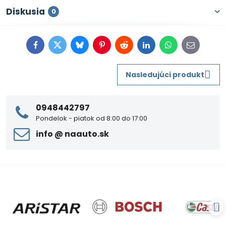
Diskusia
0
Facebook
Twitter
Bluesky
Pinterest
Reddit
LinkedIn
WhatsApp
E-
mail
Nasledujúci produkt
0948442797
Pondelok - piatok od 8:00 do 17:00
info ​@ naauto​.sk