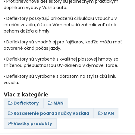
• Protiprievanové deflektory sú jedinečným praktickým
doplnkom výbavy Vášho auta.
• Deflektory poskytujú prirodzenú cirkuláciu vzduchu v
interiéri vozidla, čiže sa Vám nebudú zahmlievať okná
behom dažďa a hmly.
• Deflektory sú vhodné aj pre fajčiarov, keďže môžu mať
otvorené okná počas jazdy.
• Deflektory sú vyrobené z kvalitnej plastovej hmoty so
zníženou priepustnosťou UV-žiarenia v dymovej farbe.
• Deflektory sú vyrábané s dôrazom na štylistickú líniu
vozidla.
Viac z kategórie
Deflektory
MAN
Rozdelenie podľa značky vozidla
MAN
Všetky produkty