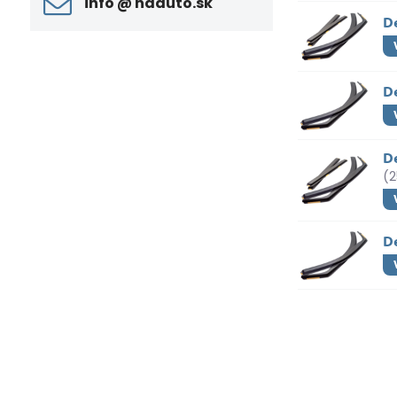
info ​@ naauto​.sk
D
De
D
(
D