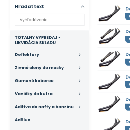
Hľadať text
D
Prehľadať
výsledky
filtra
D
fulltextom
TOTALNY VYPREDAJ -
LIKVIDÁCIA SKLADU
D
Deflektory
Zimné clony do masky
D
Gumené koberce
Vaničky do kufra
D
Aditíva do nafty a benzínu
AdBlue
D