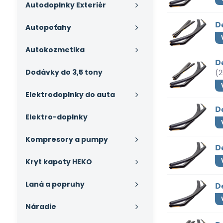
Autodoplnky Exteriér
D
Autopoťahy
Autokozmetika
D
Dodávky do 3,5 tony
(2
Elektrodoplnky do auta
D
Elektro-doplnky
Kompresory a pumpy
De
Kryt kapoty HEKO
Laná a popruhy
De
Náradie