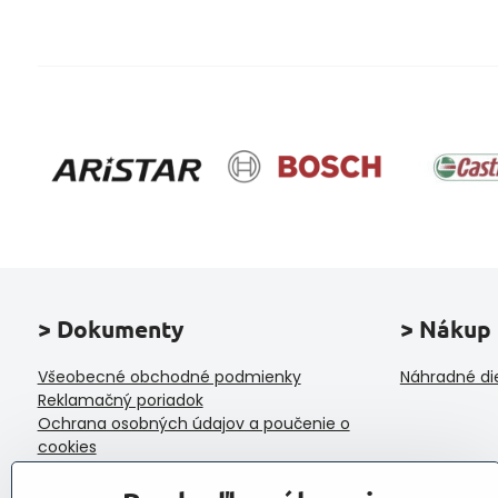
> Dokumenty
> Nákup
Všeobecné obchodné podmienky
Náhradné di
Reklamačný poriadok
Ochrana osobných údajov a poučenie o
cookies
Reklamačný formulár
Formulár na odstúpenie od zmluvy