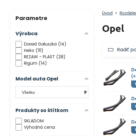
Úvod
Rozdele
Parametre
Opel
Výrobca
Dawid Gałuszka (14)
Radiť p
Heko (111)
REZAW - PLAST (28)
Rigum (14)
D
(
Model auta Opel
D
Produkty so štítkom
SKLADOM
D
Výhodná cena