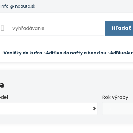
info @ naauto.sk
Hľadať
Vaničky do kufra
Aditíva do nafty a benzínu
AdBlue
Au
a
del
Rok výroby