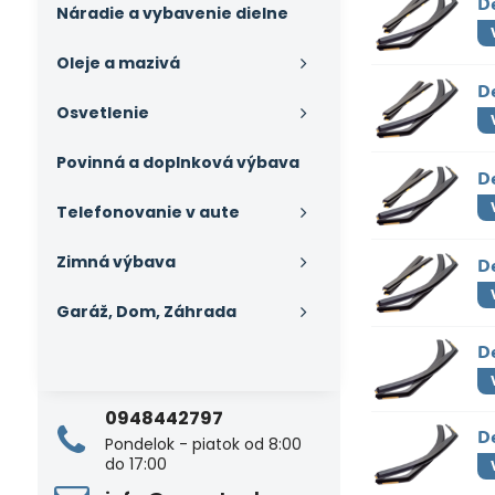
D
Náradie a vybavenie dielne
Oleje a mazivá
D
Osvetlenie
Povinná a doplnková výbava
D
Telefonovanie v aute
Zimná výbava
D
Garáž, Dom, Záhrada
D
0948442797
D
Pondelok - piatok od 8:00
do 17:00