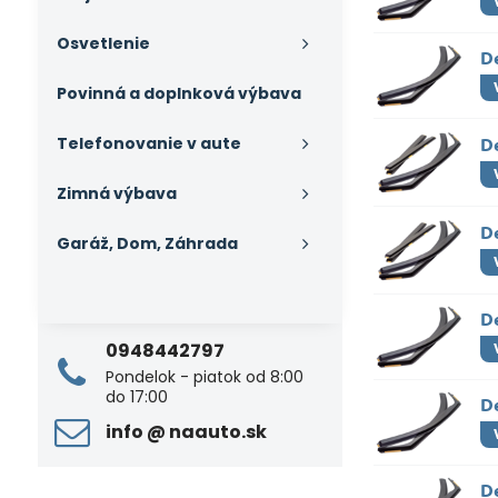
Osvetlenie
D
Povinná a doplnková výbava
Telefonovanie v aute
D
Zimná výbava
D
Garáž, Dom, Záhrada
D
0948442797
Pondelok - piatok od 8:00
do 17:00
D
info ​@ naauto​.sk
De