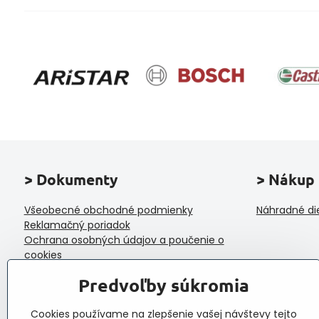
> Dokumenty
> Nákup
Všeobecné obchodné podmienky
Náhradné di
Reklamačný poriadok
Ochrana osobných údajov a poučenie o
cookies
Reklamačný formulár
Predvoľby súkromia
Formulár na odstúpenie od zmluvy
Protokol o prijatí a vybavení reklamácie
Cookies používame na zlepšenie vašej návštevy tejto
Veľkoobchod