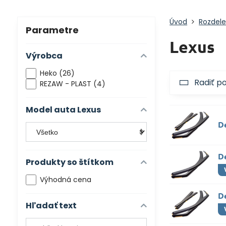
Úvod
Rozdele
Parametre
Lexus
Výrobca
Heko (26)
Radiť p
REZAW - PLAST (4)
Model auta Lexus
D
D
Produkty so štítkom
Výhodná cena
D
Hľadať text
Prehľadať