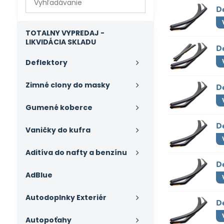
výsledky
De
filtra
fulltextom
TOTALNY VYPREDAJ -
LIKVIDÁCIA SKLADU
De
Deflektory
Zimné clony do masky
D
Gumené koberce
D
Vaničky do kufra
Aditíva do nafty a benzínu
D
AdBlue
Autodoplnky Exteriér
De
Autopoťahy