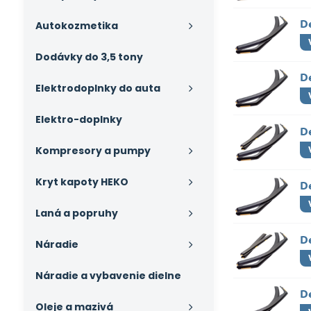
De
Autokozmetika
Dodávky do 3,5 tony
De
Elektrodoplnky do auta
Elektro-doplnky
De
Kompresory a pumpy
Kryt kapoty HEKO
D
Laná a popruhy
D
Náradie
Náradie a vybavenie dielne
D
Oleje a mazivá