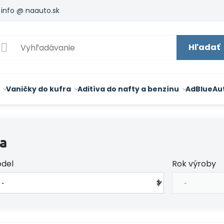
info @ naauto.sk
Hľadať
Vaničky do kufra
Aditíva do nafty a benzínu
AdBlue
Au
a
del
Rok výroby