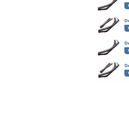
De
D
D