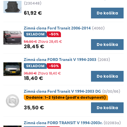
(230448)
61,92 €
Do košíka
Zimná clona Ford Transit 2006-2014
(4060)
SKLADOM
-50%
56,90 €
Zľava 28,45 €
Do košíka
28,45 €
Zimná clona FORD Transit V 1994-2003
(2083)
SKLADOM
-50%
36,80 €
Zľava 18,40 €
Do košíka
18,40 €
Zimná clona Ford Transit V 1994-2003 DG
(0/00/66)
Dodanie: 1–2 týždne (podľa dostupnosti)
35,50 €
Do košíka
Zimná clona FORD TRANSIT V 1994-2003r.
(02083a)