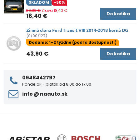
SKLADOM
-50%
36,80 €
Zľava 18,40 €
Do košíka
18,40 €
Zimná clona Ford Transit VIII 2014-2018 horná DG
(0/00/127)
Dodanie: 1–2 týždne (podľa dostupnosti)
43,90 €
Do košíka
0948442797
Pondelok - piatok od 8:00 do 17:00
info ​@ naauto​.sk