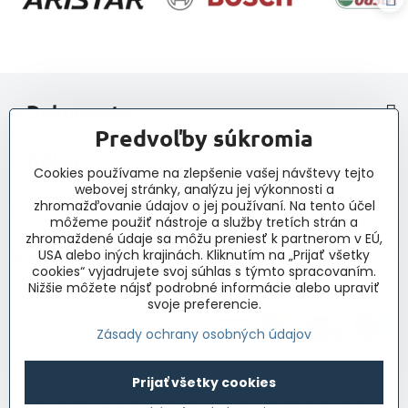
> Dokumenty
Predvoľby súkromia
> Nákup
Cookies používame na zlepšenie vašej návštevy tejto
webovej stránky, analýzu jej výkonnosti a
> Kontakt a navigácia
zhromažďovanie údajov o jej používaní. Na tento účel
môžeme použiť nástroje a služby tretích strán a
zhromaždené údaje sa môžu preniesť k partnerom v EÚ,
> Novinky, články, príspevky
USA alebo iných krajinách. Kliknutím na „Prijať všetky
cookies“ vyjadrujete svoj súhlas s týmto spracovaním.
Nižšie môžete nájsť podrobné informácie alebo upraviť
svoje preferencie.
Zásady ochrany osobných údajov
Prijať všetky cookies
©
2026
Copyright
Predvoľby súkromia
Zásady ochrany osobných údajov