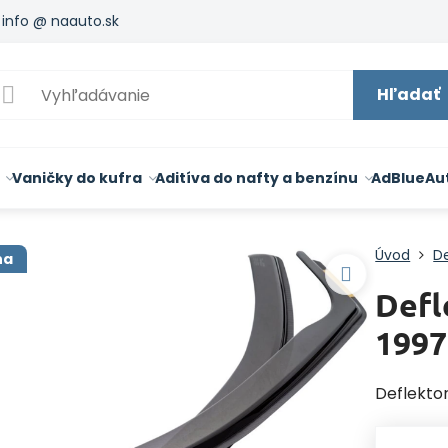
info @ naauto.sk
Hľadať
Vaničky do kufra
Aditíva do nafty a benzínu
AdBlue
Au
Úvod
De
na
Defl
1997
Deflektor