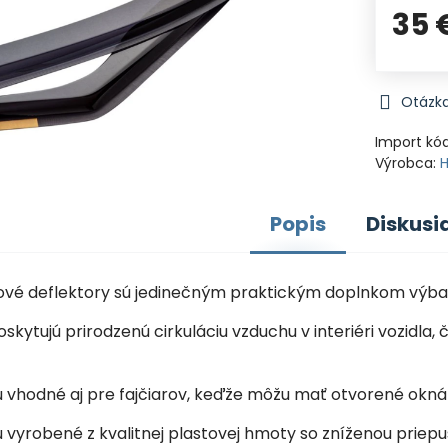
35 
Otázka
Import kó
Výrobca:
Popis
Diskusi
nové deflektory sú jedinečným praktickým doplnkom výba
oskytujú prirodzenú cirkuláciu vzduchu v interiéri vozid
sú vhodné aj pre fajčiarov, keďže môžu mať otvorené okná
ú vyrobené z kvalitnej plastovej hmoty so zníženou priep