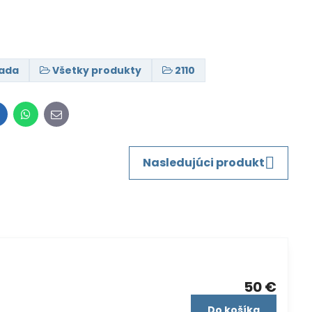
ada
Všetky produkty
2110
inkedIn
WhatsApp
E-
mail
Nasledujúci produkt
50 €
Do košíka