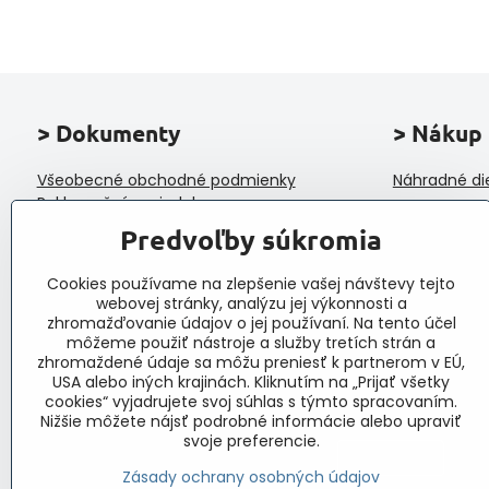
> Dokumenty
> Nákup
Všeobecné obchodné podmienky
Náhradné di
Reklamačný poriadok
Ochrana osobných údajov a poučenie o
Predvoľby súkromia
cookies
Reklamačný formulár
Cookies používame na zlepšenie vašej návštevy tejto
Formulár na odstúpenie od zmluvy
webovej stránky, analýzu jej výkonnosti a
Protokol o prijatí a vybavení reklamácie
zhromažďovanie údajov o jej používaní. Na tento účel
Veľkoobchod
môžeme použiť nástroje a služby tretích strán a
zhromaždené údaje sa môžu preniesť k partnerom v EÚ,
USA alebo iných krajinách. Kliknutím na „Prijať všetky
cookies“ vyjadrujete svoj súhlas s týmto spracovaním.
Nižšie môžete nájsť podrobné informácie alebo upraviť
svoje preferencie.
Zásady ochrany osobných údajov