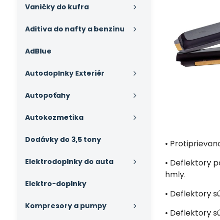
Vaničky do kufra
Aditíva do nafty a benzínu
AdBlue
Autodoplnky Exteriér
Autopoťahy
Autokozmetika
Dodávky do 3,5 tony
• Protiprieva
Elektrodoplnky do auta
• Deflektory p
hmly.
Elektro-doplnky
• Deflektory 
Kompresory a pumpy
• Deflektory s