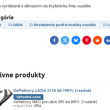
ú vyrábané s dôrazom na štylistickú líniu vozidla.
egórie
y
LADA
Rozdelenie podľa značky vozidla
L
Facebook
Twitter
Bluesky
Pinterest
Reddit
L
tívne produkty
Deflektory LADA 2110 4d 1997r. (+zadné)
Výhodná cena
Deflektory HEKO pre LADA 2110 4d 1997r. (+zadné)
Import kód:
21114