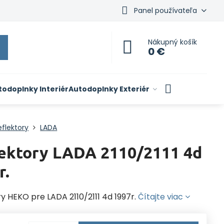
Panel používateľa
Nákupný košík
0 €
todoplnky Interiér
Autodoplnky Exteriér
flektory
LADA
ektory LADA 2110/2111 4d
r.
y HEKO pre LADA 2110/2111 4d 1997r.
Čítajte viac