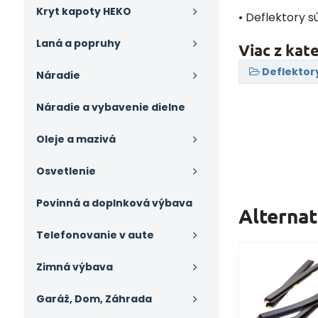
Kryt kapoty HEKO
• Deflektory s
Laná a popruhy
Viac z kat
Deflektor
Náradie
Náradie a vybavenie dielne
Oleje a mazivá
Osvetlenie
Povinná a doplnková výbava
Alterna
Telefonovanie v aute
Zimná výbava
Garáž, Dom, Záhrada