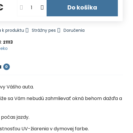
€
Do košíka
 k produktu
Strážny pes
Doručenia
d:
21113
Heko
a
0
vy Vášho auta.
la, čiže sa Vám nebudú zahmlievať okná behom dažďa a
 počas jazdy.
ustnosťou UV-žiarenia v dymovej farbe.