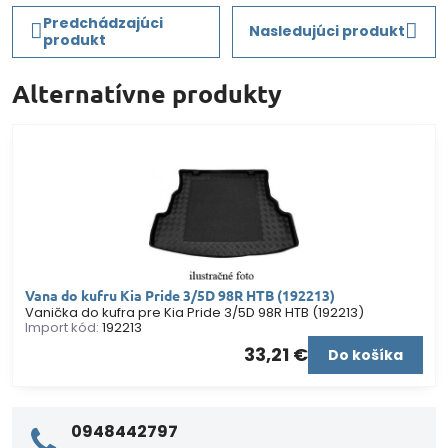
Predchádzajúci
Nasledujúci produkt
produkt
Alternatívne produkty
Vana do kufru Kia Pride 3/5D 98R HTB (192213)
Vanička do kufra pre Kia Pride 3/5D 98R HTB (192213)
Import kód:
192213
33,21 €
Do košíka
0948442797