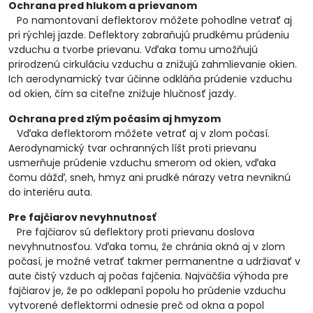
Ochrana pred hlukom a prievanom
Po namontovaní deflektorov môžete pohodlne vetrať aj
pri rýchlej jazde. Deflektory zabraňujú prudkému prúdeniu
vzduchu a tvorbe prievanu. Vďaka tomu umožňujú
prirodzenú cirkuláciu vzduchu a znižujú zahmlievanie okien.
Ich aerodynamický tvar účinne odkláňa prúdenie vzduchu
od okien, čím sa citeľne znižuje hlučnosť jazdy.
Ochrana pred zlým počasím aj hmyzom
Vďaka deflektorom môžete vetrať aj v zlom počasí.
Aerodynamický tvar ochranných líšt proti prievanu
usmerňuje prúdenie vzduchu smerom od okien, vďaka
čomu dážď, sneh, hmyz ani prudké nárazy vetra nevniknú
do interiéru auta.
Pre fajčiarov nevyhnutnosť
Pre fajčiarov sú deflektory proti prievanu doslova
nevyhnutnosťou. Vďaka tomu, že chránia okná aj v zlom
počasí, je možné vetrať takmer permanentne a udržiavať v
aute čistý vzduch aj počas fajčenia. Najväčšia výhoda pre
fajčiarov je, že po odklepaní popolu ho prúdenie vzduchu
vytvorené deflektormi odnesie preč od okna a popol