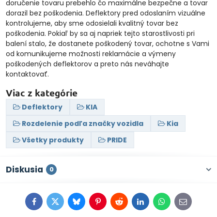
doručenie tovaru prebehlo čo maximálne bezpečne a tovar
dorazil bez poškodenia. Deflektory pred odoslaním vizuálne
kontrolujeme, aby sme odosielali kvalitný tovar bez
poškodenia. Pokiaľ by sa aj napriek tejto starostlivosti pri
balení stalo, že dostanete poškodený tovar, ochotne s Vami
od komunikujeme možnosti reklamácie a výmeny
poškodených deflektorov a preto nás neváhajte
kontaktovať.
Viac z kategórie
Deflektory
KIA
Rozdelenie podľa značky vozidla
Kia
Všetky produkty
PRIDE
Diskusia
0
Facebook
Twitter
Bluesky
Pinterest
Reddit
LinkedIn
WhatsApp
E-
mail