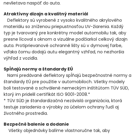
nevlietava naspäť do auta.
Atraktívny dizajn a kvalitný materiál
Deflektory sú vyrobené z vysoko kvalitného akrylového
materiálu so zníženou priepustnosťou UV-žiarenia. Každý
typ je tvarovaný pre konkrétny model automobilu tak, aby
presne lícoval s oknom a vizuálne podčiarkol celkový dizajn
auta. Protiprievanové ochranné lišty sú v dymovej farbe,
vďaka čomu dodajú autu elegantný vzhľad, no nezhoršia
výhľad z vozidla.
Spĺňajú normy a štandardy EÚ
Nami predávané deflektory spĺňajú bezpečnostné normy a
štandardy EÚ pre použitie v automobiloch. Všetky modely
boli testované a schválené nemeckým inštitútom TÜV SÜD,
ktorý im pridelil certifikát ISO 9001-2008.*
* TÜV SÜD je štandardizačná nezávislá organizácia, ktorá
testuje zariadenia a výrobky za účelom ochrany ľudí aj
životného prostredia.
Bezpečné balenie a dodanie
Všetky objednávky balíme vlastnoručne tak, aby