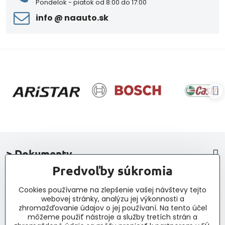
Pondelok - piatok od 8:00 do 17:00
info ​@ naauto​.sk
> Dokumenty
Predvoľby súkromia
> Nákup
Cookies používame na zlepšenie vašej návštevy tejto
webovej stránky, analýzu jej výkonnosti a
> Kontakt a navigácia
zhromažďovanie údajov o jej používaní. Na tento účel
môžeme použiť nástroje a služby tretích strán a