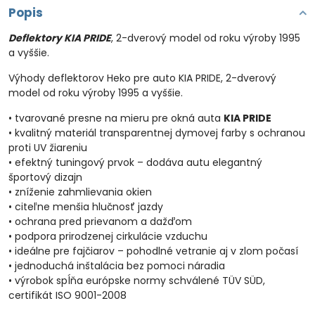
Popis
Deflektory KIA PRIDE
, 2-dverový model od roku výroby 1995
a vyššie.
Výhody deflektorov Heko pre auto KIA PRIDE, 2-dverový
model od roku výroby 1995 a vyššie.
• tvarované presne na mieru pre okná auta
KIA PRIDE
• kvalitný materiál transparentnej dymovej farby s ochranou
proti UV žiareniu
• efektný tuningový prvok – dodáva autu elegantný
športový dizajn
• zníženie zahmlievania okien
• citeľne menšia hlučnosť jazdy
• ochrana pred prievanom a dažďom
• podpora prirodzenej cirkulácie vzduchu
• ideálne pre fajčiarov – pohodlné vetranie aj v zlom počasí
• jednoduchá inštalácia bez pomoci náradia
• výrobok spĺňa európske normy schválené TÜV SÜD,
certifikát ISO 9001-2008