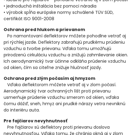
• jednoduchá inštalácia bez pomoci náradia
• výrobok spĺňa európske normy schválené TÜV SÜD,
certifikát ISO 9001-2008
Ochrana pred hlukom a prievanom
Po namontovaní deflektorov môžete pohodlne vetrať aj
pri rýchlej jazde. Deflektory zabraňujú prudkému prúdeniu
vzduchu a tvorbe prievanu. Vďaka tomu umožňujú
prirodzenú cirkuláciu vzduchu a znižujú zahmlievanie okien.
Ich aerodynamický tvar účinne odkláňa prúdenie vzduchu
od okien, čím sa citeľne znižuje hlučnosť jazdy.
Ochrana pred zlým počasím aj hmyzom
Vďaka deflektorom môžete vetrať aj v zlom počasí.
Aerodynamický tvar ochranných líšt proti prievanu
usmerňuje prúdenie vzduchu smerom od okien, vďaka
čomu dážď, sneh, hmyz ani prudké nárazy vetra nevniknú
do interiéru auta.
Pre fajčiarov nevyhnutnosť
Pre fajčiarov sú deflektory proti prievanu doslova
nevyhnutnosťou. Vďaka tomu, že chránia okná aj v zlom