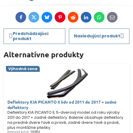
Facebook
Twitter
Bluesky
Pinterest
Reddit
LinkedIn
WhatsApp
E-
mail
Predchádzajúci
Nasledujúci produkt
produkt
Alternatívne produkty
Výhodná cena
Deflektory KIA PICANTO II 5dv od 2011 do 2017 + zadné
deflektory
Deflektory KIA PICANTO II, 5-dverový model od roku výroby
2011 do 2017 + zadné deflektory. Balenie obsahuje deflektory
na predné dvere ľavé a pravé, zadné dvere ľavé a pravé,
plus montážne pliešky.
Import kód:
20151