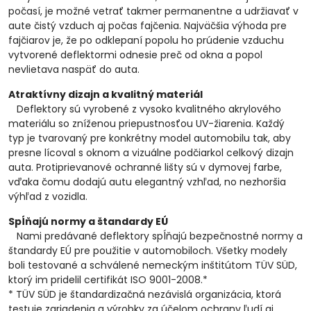
počasí, je možné vetrať takmer permanentne a udržiavať v
aute čistý vzduch aj počas fajčenia. Najväčšia výhoda pre
fajčiarov je, že po odklepaní popolu ho prúdenie vzduchu
vytvorené deflektormi odnesie preč od okna a popol
nevlietava naspäť do auta.
Atraktívny dizajn a kvalitný materiál
Deflektory sú vyrobené z vysoko kvalitného akrylového
materiálu so zníženou priepustnosťou UV-žiarenia. Každý
typ je tvarovaný pre konkrétny model automobilu tak, aby
presne lícoval s oknom a vizuálne podčiarkol celkový dizajn
auta. Protiprievanové ochranné lišty sú v dymovej farbe,
vďaka čomu dodajú autu elegantný vzhľad, no nezhoršia
výhľad z vozidla.
Spĺňajú normy a štandardy EÚ
Nami predávané deflektory spĺňajú bezpečnostné normy a
štandardy EÚ pre použitie v automobiloch. Všetky modely
boli testované a schválené nemeckým inštitútom TÜV SÜD,
ktorý im pridelil certifikát ISO 9001-2008.*
* TÜV SÜD je štandardizačná nezávislá organizácia, ktorá
testuje zariadenia a výrobky za účelom ochrany ľudí aj