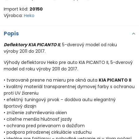
Import kód:
20150
Výrobca:
Heko
Popis
Deflektory KIA PICANTO II
, 5-dverový model od roku
výroby 2011 do 2017.
Výhody deflektorov Heko pre auto KIA PICANTO II, 5-dverový
model od roku výroby 2011 do 2017.
• tvarované presne na mieru pre okná auta
KIA PICANTO II
• kvalitný materiál transparentnej dymovej farby s ochranou
proti UV žiareniu
• efektný tuningový prvok – dodáva autu elegantný
športový dizajn
• zníženie zahmlievania okien
• citeľne menšia hlučnosť jazdy
• ochrana pred prievanom a dažďom
• podpora prirodzenej cirkulácie vzduchu
• ideálne pre fajčiarov – pohodlné vetranie aj v zlom počasí