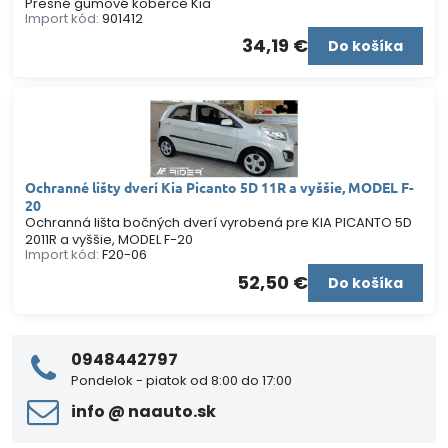
Presné gumové koberce Kia
Import kód:
901412
34,19 €
Do košíka
Ochranné lišty dverí Kia Picanto 5D 11R a vyššie, MODEL F-
20
Ochranná lišta bočných dverí vyrobená pre KIA PICANTO 5D
2011R a vyššie, MODEL F-20
Import kód:
F20-06
52,50 €
Do košíka
0948442797
Pondelok - piatok od 8:00 do 17:00
info ​@ naauto​.sk