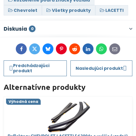
Rozdelenie podľa značky vozidla
Chevrolet
Všetky produkty
LACETTI
Diskusia
0
Facebook
Twitter
Bluesky
Pinterest
Reddit
LinkedIn
WhatsApp
E-
mail
Predchádzajúci
Nasledujúci produkt
produkt
Alternatívne produkty
Výhodná cena
Deflektory CHEVROLET LACETTI 5d 2004r. a vyššie (+zadné)