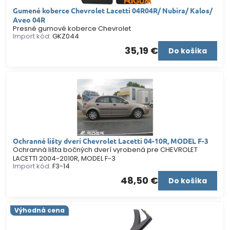
Gumené koberce Chevrolet Lacetti 04R04R/ Nubira/ Kalos/
Aveo 04R
Presné gumové koberce Chevrolet
Import kód:
GKZ044
35,19 €
Do košíka
Ochranné lišty dverí Chevrolet Lacetti 04-10R, MODEL F-3
Ochranná lišta bočných dverí vyrobená pre CHEVROLET
LACETTI 2004-2010R, MODEL F-3
Import kód:
F3-14
48,50 €
Do košíka
Výhodná cena