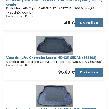
combi
Deflektory HEKO pre CHEVROLET LACETTI 5d 2004r. a vyššie
(+zadné) combi
Import kód:
10507
45 €
Do košíka
Vana do kufru Chevrolet Lacetti 4D 03R SEDAN (192108)
Vanička do kufra pre Chevrolet Lacetti 4D 03R SEDAN (192108)
Import kód:
192108
35,67 €
Do košíka
Vana do kufru Chevrolet Lacetti 5D 03R COMBI (192109)