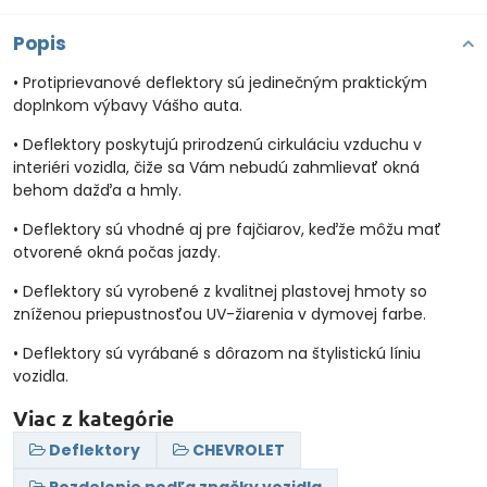
Popis
• Protiprievanové deflektory sú jedinečným praktickým
doplnkom výbavy Vášho auta.
• Deflektory poskytujú prirodzenú cirkuláciu vzduchu v
interiéri vozidla, čiže sa Vám nebudú zahmlievať okná
behom dažďa a hmly.
• Deflektory sú vhodné aj pre fajčiarov, keďže môžu mať
otvorené okná počas jazdy.
• Deflektory sú vyrobené z kvalitnej plastovej hmoty so
zníženou priepustnosťou UV-žiarenia v dymovej farbe.
• Deflektory sú vyrábané s dôrazom na štylistickú líniu
vozidla.
Viac z kategórie
Deflektory
CHEVROLET