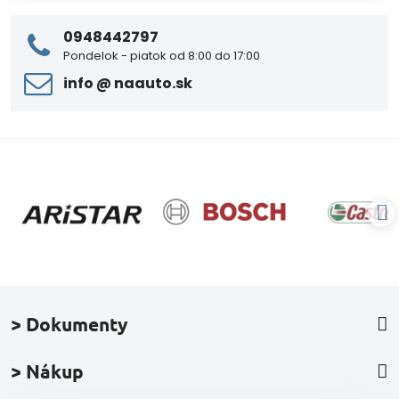
0948442797
Pondelok - piatok od 8:00 do 17:00
info ​@ naauto​.sk
> Dokumenty
> Nákup